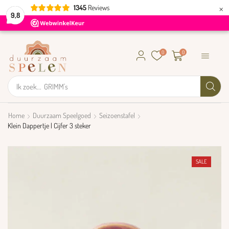
×
1345
Reviews
9,8
0
0
Ik zoek...
GRIMM's
Home
Duurzaam Speelgoed
Seizoenstafel
Klein Dappertje | Cijfer 3 steker
SALE