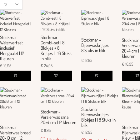
Stockmar –
Stockmar –
Stockmar –
Stockmar 
Waterverfset
Combi-set | 8
Bijenwaskrijtjes |
Versierwa
inclusief
Blokjes + 8
8 Stuks in blik
20×4 cm | 
Mengpalet | 12
Krijtjes | | 16 Stuks
kleuren
Kleuren
in blik
€
12,95
€
16,95
€
19,95
€
24,95
Stockmar –
Stockmar –
Bijenwaskrijtjes |
Versierwas smal
Blokjes | | 8 Stuks in
20×4 cm | 12 kleuren
blik
Stockmar –
Stockmar 
€
11,95
€
12,95
Versierwas breed
Bijenwaskri
20×10 cm | 12
Kleur + bli
Uitverkocht