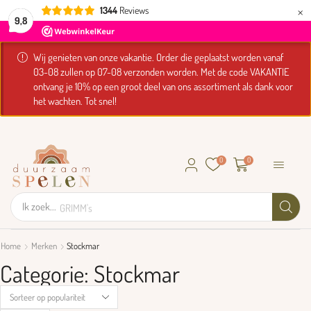
×
1344
Reviews
9,8
Wij genieten van onze vakantie. Order die geplaatst worden vanaf
03-08 zullen op 07-08 verzonden worden. Met de code VAKANTIE
ontvang je 10% op een groot deel van ons assortiment als dank voor
het wachten. Tot snel!
0
0
Ik zoek...
GRIMM's
Home
Merken
Stockmar
Categorie: Stockmar