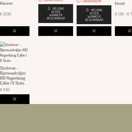
Uitverkocht
kleuren
keuze
MELDING
MELDING
GEVEN
GEVEN
€
22,95
€
1,00
-
€
7
WANNEER
WANNEER
BESCHIKBAAR
BESCHIKBAAR
Stockmar –
Bijenwaskrijtjes
100 Regenboog
Editie | 6 Stuks
€
11,95