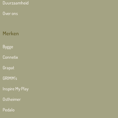
Duurzaamheid
Over ons
Merken
Bygge
Connetix
Grapat
GRIMM's
Inspire My Play
Ostheimer
Pedalo