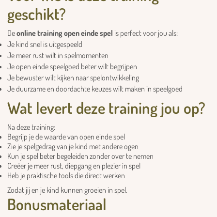
geschikt?
De
online training open einde spel
is perfect voor jou als:
Je kind snel is uitgespeeld
Je meer rust wilt in spelmomenten
Je open einde speelgoed beter wilt begrijpen
Je bewuster wilt kijken naar spelontwikkeling
Je duurzame en doordachte keuzes wilt maken in speelgoed
Wat levert deze training jou op?
Na deze training:
Begrijp je de waarde van open einde spel
Zie je spelgedrag van je kind met andere ogen
Kun je spel beter begeleiden zonder over te nemen
Creëer je meer rust, diepgang en plezier in spel
Heb je praktische tools die direct werken
Zodat jij en je kind kunnen groeien in spel.
Bonusmateriaal