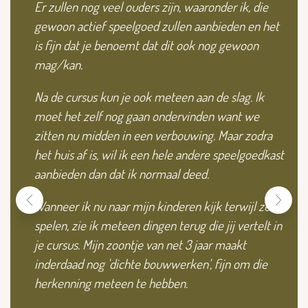
Er zullen nog veel ouders zijn, waaronder ik, die
gewoon actief speelgoed zullen aanbieden en het
is fijn dat je benoemt dat dit ook nog gewoon
mag/kan.
Na de cursus kun je ook meteen aan de slag. Ik
moet het zelf nog gaan ondervinden want we
zitten nu midden in een verbouwing. Maar zodra
het huis af is, wil ik een hele andere speelgoedkast
aanbieden dan dat ik normaal deed.
Wanneer ik nu naar mijn kinderen kijk terwijl ze
spelen, zie ik meteen dingen terug die jij vertelt in
je cursus. Mijn zoontje van net 3 jaar maakt
inderdaad nog 'dichte bouwwerken', fijn om die
herkenning meteen te hebben.