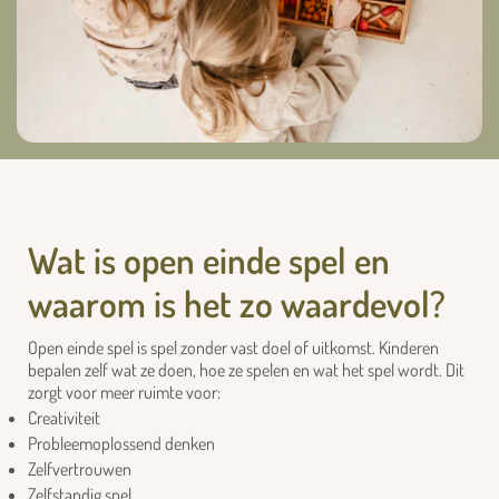
Wat is open einde spel en
waarom is het zo waardevol?
Open einde spel is spel zonder vast doel of uitkomst. Kinderen
bepalen zelf wat ze doen, hoe ze spelen en wat het spel wordt. Dit
zorgt voor meer ruimte voor:
Creativiteit
Probleemoplossend denken
Zelfvertrouwen
Zelfstandig spel