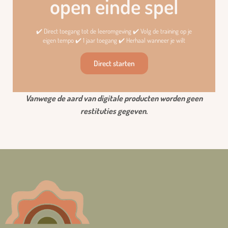
open einde spel
✔️ Direct toegang tot de leeromgeving ✔️ Volg de training op je
eigen tempo ✔️ 1 jaar toegang ✔️ Herhaal wanneer je wilt
Direct starten
Vanwege de aard van digitale producten worden geen
restituties gegeven.