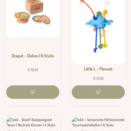
Grapat – Dishes | 6 Stuks
Little L – Planeet
€
19,45
€
12,95