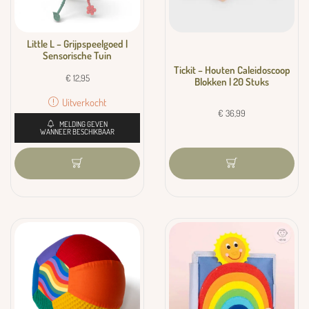
Little L – Grijpspeelgoed |
Sensorische Tuin
Tickit – Houten Caleidoscoop
€
12,95
Blokken | 20 Stuks
Uitverkocht
€
36,99
MELDING GEVEN
WANNEER BESCHIKBAAR