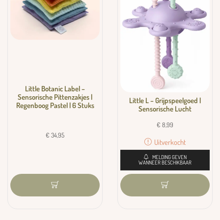
Little Botanic Label –
Sensorische Pittenzakjes |
Little L – Grijpspeelgoed |
Regenboog Pastel | 6 Stuks
Sensorische Lucht
€
8,99
€
34,95
Uitverkocht
MELDING GEVEN
WANNEER BESCHIKBAAR