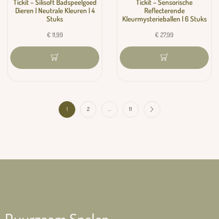
Tickit – Silisoft Badspeelgoed
Tickit – Sensorische
Dieren | Neutrale Kleuren | 4
Reflecterende
Stuks
Kleurmysterieballen | 6 Stuks
€
11,99
€
27,99
1
2
…
11
Duurzaam Spelen