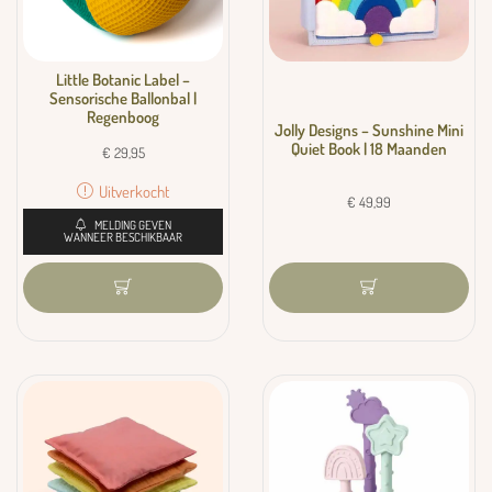
Little Botanic Label –
Sensorische Ballonbal |
Regenboog
Jolly Designs – Sunshine Mini
Quiet Book | 18 Maanden
€
29,95
Uitverkocht
€
49,99
MELDING GEVEN
WANNEER BESCHIKBAAR