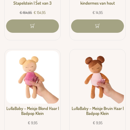
Stapelstein | Set van 3
kindermes van hout
€
164,95
€
154,95
€
14,95
LullaBaby – Meisje Blond Haar |
LullaBaby – Meisje Bruin Haar |
Badpop Klein
Badpop Klein
€
9,95
€
9,95