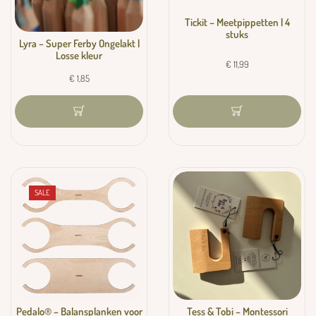
Tickit – Meetpippetten | 4
stuks
Lyra – Super Ferby Ongelakt |
Losse kleur
€
11,99
€
1,85
SALE
Pedalo® – Balansplanken voor
Tess & Tobi – Montessori