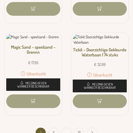
Magic Sand – speelzand –
Tickit – Doorzichtige Gekleurde
Grennn
Waterbaan | 74 stuks
€
17,95
€
32,99
Uitverkocht
Uitverkocht
MELDING GEVEN
MELDING GEVEN
WANNEER BESCHIKBAAR
WANNEER BESCHIKBAAR
1
2
…
17