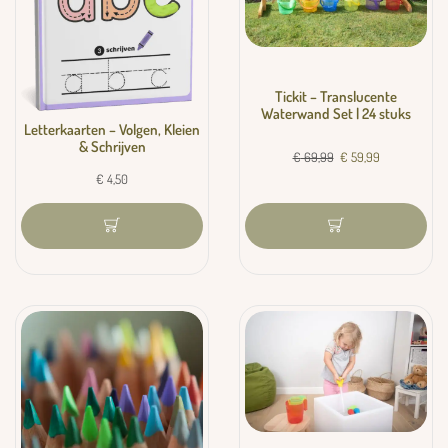
Tickit – Translucente
Waterwand Set | 24 stuks
Letterkaarten – Volgen, Kleien
& Schrijven
€
69,99
€
59,99
€
4,50