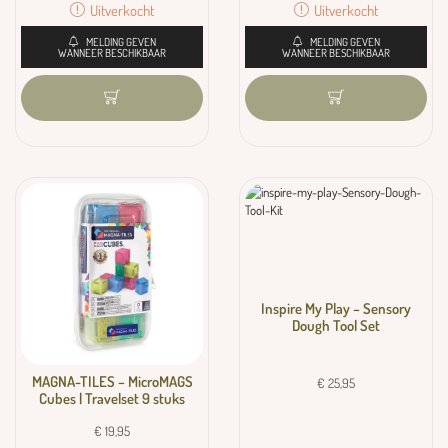
Uitverkocht
Uitverkocht
MELDING GEVEN
MELDING GEVEN
WANNEER BESCHIKBAAR
WANNEER BESCHIKBAAR
Inspire My Play – Sensory
Dough Tool Set
MAGNA-TILES – MicroMAGS
€
25,95
Cubes | Travelset 9 stuks
€
19,95