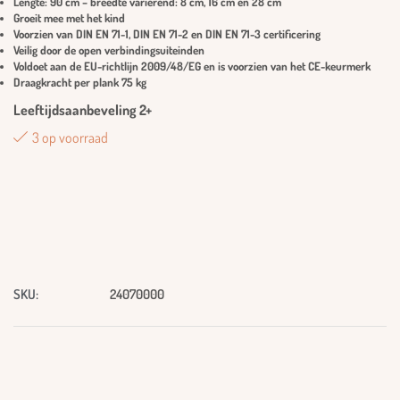
Lengte: 90 cm – breedte variërend: 8 cm, 16 cm en 28 cm
Groeit mee met het kind
Voorzien van DIN EN 71-1, DIN EN 71-2 en DIN EN 71-3 certificering
Veilig door de open verbindingsuiteinden
Voldoet aan de EU-richtlijn 2009/48/EG en is voorzien van het CE-keurmerk
Draagkracht per plank 75 kg
Leeftijdsaanbeveling 2+
3 op voorraad
SKU:
24070000