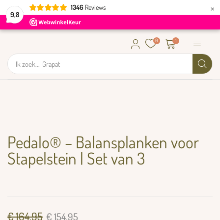
×
1346
Reviews
9,8
0
1
Ik zoek...
Grapat
Pedalo® – Balansplanken voor
Stapelstein | Set van 3
€
164,95
€
154,95