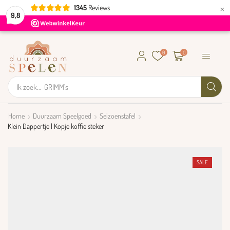
×
1345
Reviews
9,8
0
0
Ik zoek...
GRIMM's
Home
Duurzaam Speelgoed
Seizoenstafel
Klein Dappertje | Kopje koffie steker
SALE