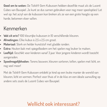
Goed om te weten:
De Tickit® Gem Kubussen hebben dezelfde maat als de Lucent
Cubes van Bauspiel. Je kunt ze dus samen gebruiken voor nog meer speelopties! Let
wel op: het acryl van de kubussen kan breken als ze van een grote hoogte op een
harde, betonnen vloer vallen.
Kenmerken
Wat zit erin?
100 kleurrijke kubussen in 10 verschillende kleuren.
Afmetingen:
Elke kubus is 2,5 x 2,5 cm groot.
Materiaal:
Sterk en helder kunststof met gladde randen.
Extra:
Houten bak met spiegelbodem om het spelen nog leuker te maken.
Leeftijd:
Geschikt voor kinderen vanaf 3 jaar. Voor jongere kinderen wordt toezicht
aangeraden.
Speelmogelijkheden:
Torens bouwen, kleuren sorteren, tellen, spelen met licht, en
nog veel meer!
Met de Tickit® Gem Kubussen ontdekt je kind op een leuke manier de wereld van
kleuren, licht en vormen. Perfect voor thuis of in de klas en een ideale aanvulling op
andere sets zoals de Lucent Cubes van Bauspiel.
Wellicht ook interessant?