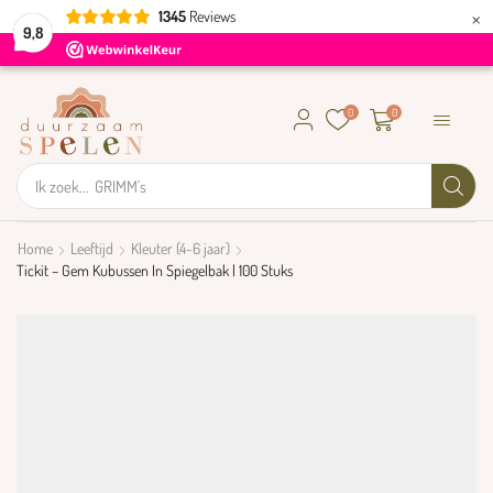
×
1345
Reviews
9,8
0
0
Ik zoek...
GRIMM's
Home
Leeftijd
Kleuter (4-6 jaar)
Tickit – Gem Kubussen In Spiegelbak | 100 Stuks