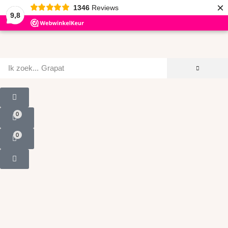
×
1346
Reviews
9,8
Ik zoek...
Grapat
0
0