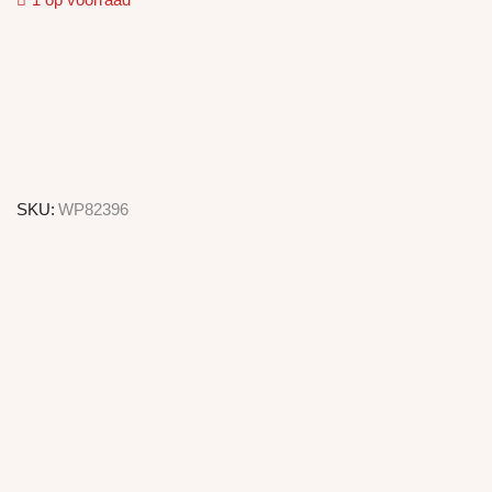
1 op voorraad
SKU:
WP82396