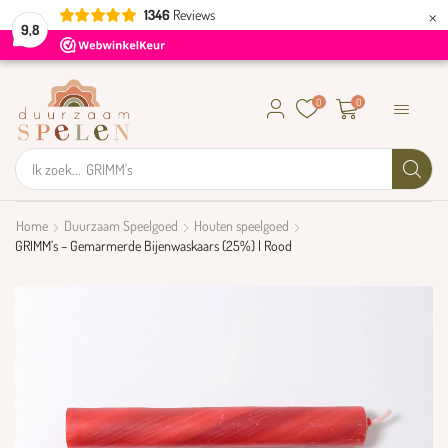
×
1346
Reviews
9,8
0
0
Ik zoek...
GRIMM's
Home
Duurzaam Speelgoed
Houten speelgoed
GRIMM’s – Gemarmerde Bijenwaskaars (25%) | Rood