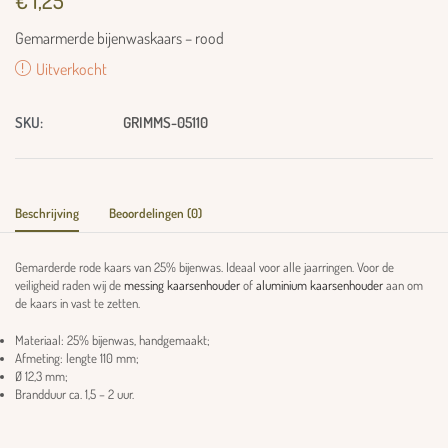
€
1,25
Gemarmerde bijenwaskaars – rood
Uitverkocht
SKU:
GRIMMS-05110
Beschrijving
Beoordelingen (0)
Gemarderde rode kaars van 25% bijenwas. Ideaal voor alle jaarringen. Voor de
veiligheid raden wij de
messing kaarsenhouder
of
aluminium kaarsenhouder
aan om
de kaars in vast te zetten.
Materiaal: 25% bijenwas, handgemaakt;
Afmeting: lengte 110 mm;
Ø 12,3 mm;
Brandduur ca. 1,5 – 2 uur.