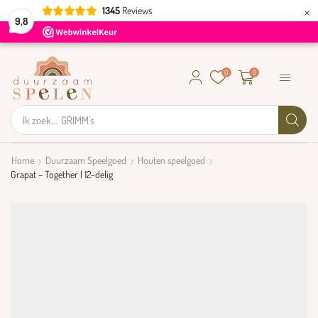
×
1345
Reviews
9,8
0
0
Ik zoek...
GRIMM's
Home
Duurzaam Speelgoed
Houten speelgoed
Grapat – Together | 12-delig