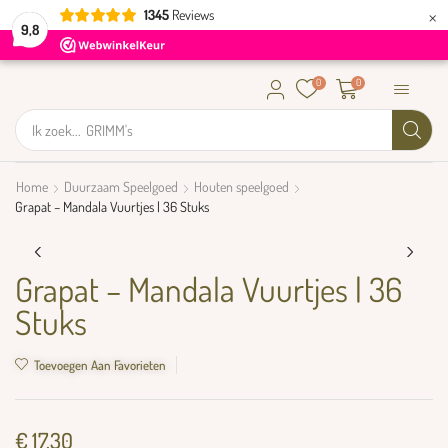
×
1345
Reviews
9,8
0
0
Ik zoek...
GRIMM's
Home
Duurzaam Speelgoed
Houten speelgoed
Grapat – Mandala Vuurtjes | 36 Stuks
Grapat – Mandala Vuurtjes | 36
Stuks
Toevoegen Aan Favorieten
€
17,30