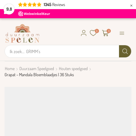
×
1345
Reviews
9,8
0
0
Ik zoek...
GRIMM's
Home
Duurzaam Speelgoed
Houten speelgoed
Grapat – Mandala Bloemblaadjes | 36 Stuks