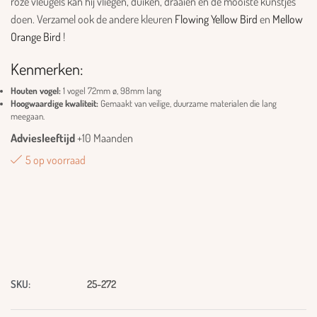
roze vleugels kan hij vliegen, duiken, draaien en de mooiste kunstjes
doen. Verzamel ook de andere kleuren
Flowing Yellow Bird
en
Mellow
Orange Bird
!
Kenmerken:
Houten vogel:
1 vogel 72mm ø, 98mm lang
Hoogwaardige kwaliteit:
Gemaakt van veilige, duurzame materialen die lang
meegaan.
Adviesleeftijd
+10 Maanden
5 op voorraad
SKU:
25-272