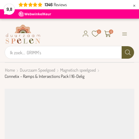
×
1346
Reviews
9,8
0
0
Ik zoek...
GRIMM's
Home
Duurzaam Speelgoed
Magnetisch speelgoed
Connetix – Ramps & Intersections Pack | 16-Delig