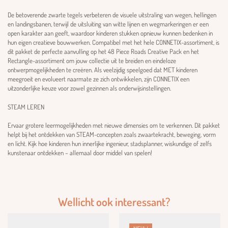
De betoverende zwarte tegels verbeteren de visuele uitstraling van wegen, hellingen
en landingsbanen, terwijl de uitsluiting van witte lijnen en wegmarkeringen er een
open karakter aan geeft, waardoor kinderen stukken opnieuw kunnen bedenken in
hun eigen creatieve bouwwerken. Compatibel met het hele CONNETIX-assortiment, is
dit pakket de perfecte aanvulling op het 48 Piece Roads Creative Pack en het
Rectangle-assortiment om jouw collectie uit te breiden en eindeloze
ontwerpmogelijkheden te creëren. Als veelzijdig speelgoed dat MET kinderen
meegroeit en evolueert naarmate ze zich ontwikkelen, zijn CONNETIX een
uitzonderlijke keuze voor zowel gezinnen als onderwijsinstellingen.
STEAM LEREN
Ervaar grotere leermogelijkheden met nieuwe dimensies om te verkennen. Dit pakket
helpt bij het ontdekken van STEAM-concepten zoals zwaartekracht, beweging, vorm
en licht. Kijk hoe kinderen hun innerlijke ingenieur, stadsplanner, wiskundige of zelfs
kunstenaar ontdekken – allemaal door middel van spelen!
Wellicht ook interessant?