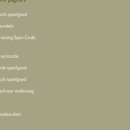
sch speelgoed
bundels
training Open Einde
 op locatie
nde speelgoed
sch speelgoed
ed voor onderweg
e cadeaubon