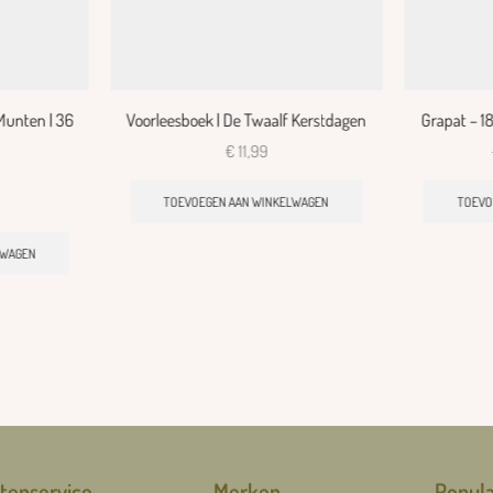
Munten | 36
Voorleesboek | De Twaalf Kerstdagen
Grapat – 1
€
11,99
TOEVOEGEN AAN WINKELWAGEN
TOEVO
LWAGEN
tenservice
Merken
Popula