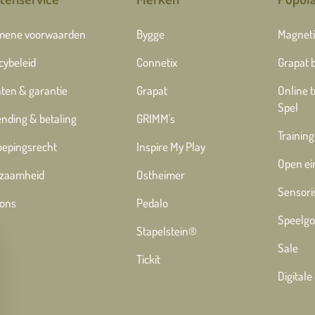
mene voorwaarden
Bygge
Magneti
cybeleid
Connetix
Grapat 
ten & garantie
Grapat
Online 
Spel
nding & betaling
GRIMM's
Training
oepingsrecht
Inspire My Play
Open ei
zaamheid
Ostheimer
Sensori
 ons
Pedalo
Speelgo
Stapelstein®
Sale
Tickit
Digital