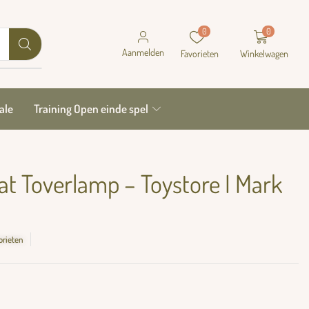
0
0
Aanmelden
Favorieten
Winkelwagen
ale
Training Open einde spel
at Toverlamp – Toystore I Mark
orieten