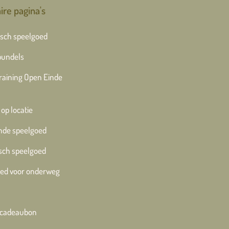
ire pagina's
sch speelgoed
bundels
training Open Einde
 op locatie
nde speelgoed
sch speelgoed
ed voor onderweg
e cadeaubon