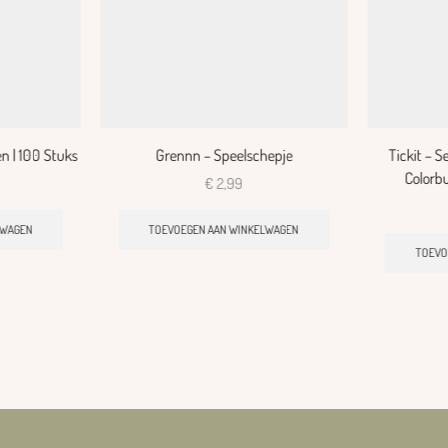
 | 100 Stuks
Grennn – Speelschepje
Tickit – 
Colorbu
€
2,99
LWAGEN
TOEVOEGEN AAN WINKELWAGEN
TOEVO