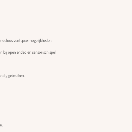
eindeloos veel speelmogelijkheden.
n bij open ended en sensorisch spel.
andig gebruiken.
n.