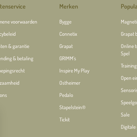
tenservice
Merken
Popula
mene voorwaarden
Bygge
Magneti
cybeleid
Connetix
Grapat 
ten & garantie
Grapat
Online 
Spel
nding & betaling
GRIMM's
Training
oepingsrecht
Inspire My Play
Open ei
zaamheid
Ostheimer
Sensori
 ons
Pedalo
Speelgo
Stapelstein®
Sale
Tickit
Digital