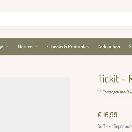
jd
Merken
E-books & Printables
Cadeaubon
S
Tickit –
Toevoegen Aan Fav
€
16,99
De Tickit Regenboog 