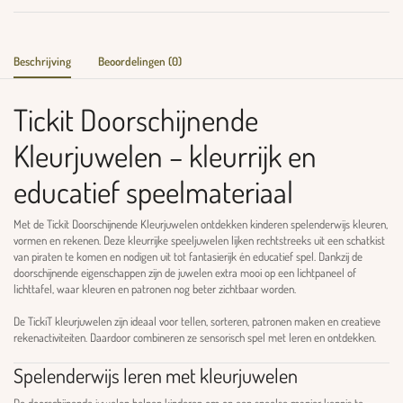
Beschrijving
Beoordelingen (0)
Tickit Doorschijnende
Kleurjuwelen – kleurrijk en
educatief speelmateriaal
Met de Tickit Doorschijnende Kleurjuwelen ontdekken kinderen spelenderwijs kleuren,
vormen en rekenen. Deze kleurrijke speeljuwelen lijken rechtstreeks uit een schatkist
van piraten te komen en nodigen uit tot fantasierijk én educatief spel. Dankzij de
doorschijnende eigenschappen zijn de juwelen extra mooi op een lichtpaneel of
lichttafel, waar kleuren en patronen nog beter zichtbaar worden.
De
TickiT
kleurjuwelen zijn ideaal voor tellen, sorteren, patronen maken en creatieve
rekenactiviteiten. Daardoor combineren ze sensorisch spel met leren en ontdekken.
Spelenderwijs leren met kleurjuwelen
De doorschijnende juwelen helpen kinderen om op een speelse manier kennis te