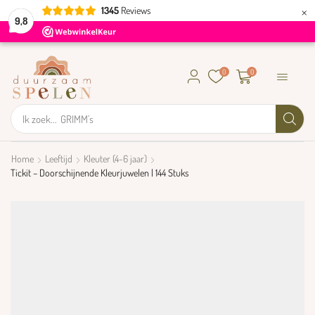
×
1345
Reviews
9,8
0
0
Ik zoek...
GRIMM's
Home
Leeftijd
Kleuter (4-6 jaar)
Tickit – Doorschijnende Kleurjuwelen | 144 Stuks