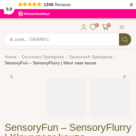
×
1346
Reviews
9,8
0
0
Ik zoek...
GRIMM's
Home
Duurzaam Speelgoed
Sensorisch Speelgoed
SensoryFun – SensoryFlurry | Kleur naar keuze
SensoryFun – SensoryFlurry