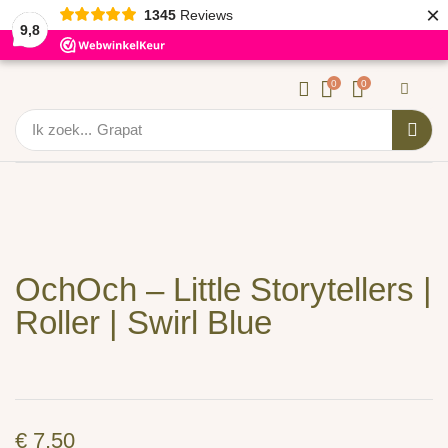
×
1345
Reviews
9,8
0
0
Ik zoek...
Grapat
OchOch – Little Storytellers |
Roller | Swirl Blue
€
7,50