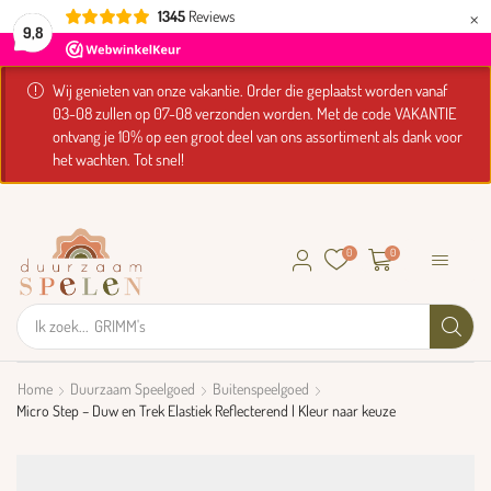
×
1345
Reviews
9,8
Wij genieten van onze vakantie. Order die geplaatst worden vanaf
03-08 zullen op 07-08 verzonden worden. Met de code VAKANTIE
ontvang je 10% op een groot deel van ons assortiment als dank voor
het wachten. Tot snel!
0
0
Ik zoek...
GRIMM's
Home
Duurzaam Speelgoed
Buitenspeelgoed
Micro Step – Duw en Trek Elastiek Reflecterend | Kleur naar keuze