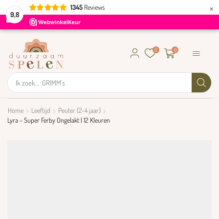
×
1345
Reviews
9,8
0
0
Ik zoek...
GRIMM's
Home
Leeftijd
Peuter (2-4 jaar)
Lyra – Super Ferby Ongelakt | 12 Kleuren