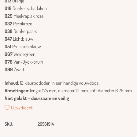
013
Oranje
018
Donker scharlaken
029
Meekraplak roze
032
Perzikroze
038
Donkerpaars
047
Lichtblauw
051
Pruisisch blauw
067
Weidegroen
076
Van-Dyck-bruin
099
Zwart
Inhoud
: 12 kleurpotloden in een handige vouwdoos
Afmetingen
: lengte 175 mm, diameter 10 mm, stift diameter 6,25 mm
Niet gelakt – duurzaam en veilig
Uitverkocht
SKU:
20561914