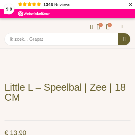
×
1346
Reviews
9,8
0
0
Ik zoek...
Grapat
Little L – Speelbal | Zee | 18
CM
€
13,90