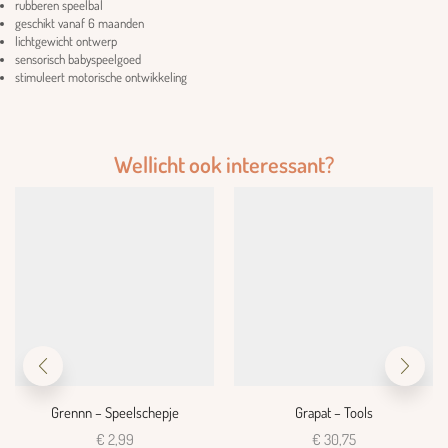
rubberen speelbal
geschikt vanaf 6 maanden
lichtgewicht ontwerp
sensorisch babyspeelgoed
stimuleert motorische ontwikkeling
Wellicht ook interessant?
Grennn – Speelschepje
Grapat – Tools
€
2,99
€
30,75