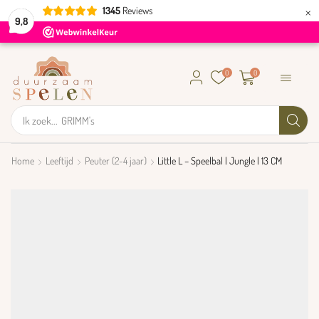
×
1345
Reviews
9,8
0
0
Ik zoek...
GRIMM's
Home
Leeftijd
Peuter (2-4 jaar)
Little L – Speelbal | Jungle | 13 CM