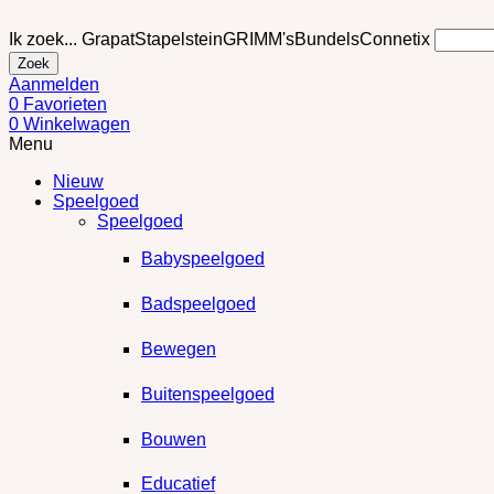
Ik zoek...
Grapat
Stapelstein
GRIMM's
Bundels
Connetix
Zoek
Aanmelden
0
Favorieten
0
Winkelwagen
Menu
Nieuw
Speelgoed
Speelgoed
Babyspeelgoed
Badspeelgoed
Bewegen
Buitenspeelgoed
Bouwen
Educatief