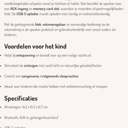
meditatiegeluiden afspelen vanaf je telefoon of tablet. Ook beschikt de speaker over
een
AUX-ingang
en
memory card slot
, waardoor je meerdere afspeelmogelijkheden
hebt. De
USB-C oplader
maakt opladen snel, handig en toekomstbestendig.
Met de geïntegreerde
klok
,
volumeregelaar
en eenvoudige bediening via de
volumeknop is de speaker praktisch en gebruiksvriendelijk voor zowel ouders als
kinderen.
Voordelen voor het kind
Helpt bij
ontspanning
en bereidt voor op een rustige nachtrust
Stimuleert de
zintuigen
met zacht licht en natuurlijke geluidseffecten
Creëert een
aangename, rustgevende slaaproutine
Ideaal voor kinderen die moeite hebben met prikkelverwerking of inslapen
Specificaties
Afmetingen: 14.2 x 15.3 x 6.7 cm
Bluetooth, AUX-in, geheugenkaartsleuf
USB-C opladen