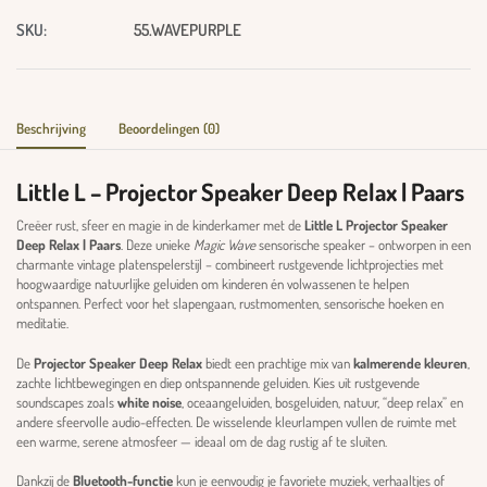
SKU:
55.WAVEPURPLE
Beschrijving
Beoordelingen (0)
Little L – Projector Speaker Deep Relax | Paars
Creëer rust, sfeer en magie in de kinderkamer met de
Little L Projector Speaker
Deep Relax | Paars
. Deze unieke
Magic Wave
sensorische speaker – ontworpen in een
charmante vintage platenspelerstijl – combineert rustgevende lichtprojecties met
hoogwaardige natuurlijke geluiden om kinderen én volwassenen te helpen
ontspannen. Perfect voor het slapengaan, rustmomenten, sensorische hoeken en
meditatie.
De
Projector Speaker Deep Relax
biedt een prachtige mix van
kalmerende kleuren
,
zachte lichtbewegingen en diep ontspannende geluiden. Kies uit rustgevende
soundscapes zoals
white noise
, oceaangeluiden, bosgeluiden, natuur, “deep relax” en
andere sfeervolle audio-effecten. De wisselende kleurlampen vullen de ruimte met
een warme, serene atmosfeer — ideaal om de dag rustig af te sluiten.
Dankzij de
Bluetooth-functie
kun je eenvoudig je favoriete muziek, verhaaltjes of