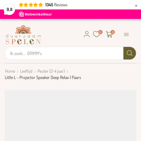
×
1345
Reviews
9,8
0
0
Ik zoek...
GRIMM's
Home
Leeftijd
Peuter (2-4 jaar)
Little L – Projector Speaker Deep Relax | Paars