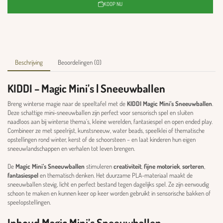
KOOP NU
Beschrijving
Beoordelingen (0)
KIDDI – Magic Mini’s | Sneeuwballen
Breng winterse magie naar de speeltafel met de
KIDDI Magic Mini’s Sneeuwballen
.
Deze schattige mini-sneeuwballen zijn perfect voor sensorisch spel en sluiten
naadloos aan bij winterse thema’s, kleine werelden, fantasiespel en open ended play.
Combineer ze met speelrijst, kunstsneeuw, water beads, speelklei of thematische
opstellingen rond winter, kerst of de schoorsteen – en laat kinderen hun eigen
sneeuwlandschappen en verhalen tot leven brengen.
De
Magic Mini’s Sneeuwballen
stimuleren
creativiteit
,
fijne motoriek
,
sorteren
,
fantasiespel
en thematisch denken. Het duurzame PLA-materiaal maakt de
sneeuwballen stevig, licht en perfect bestand tegen dagelijks spel. Ze zijn eenvoudig
schoon te maken en kunnen keer op keer worden gebruikt in sensorische bakken of
speelopstellingen.
Inhoud Magic Mini’s Sneeuwballen