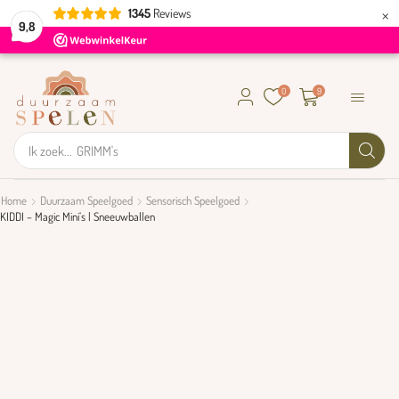
×
1345
Reviews
9,8
0
9
Ik zoek...
GRIMM's
Home
Duurzaam Speelgoed
Sensorisch Speelgoed
KIDDI – Magic Mini’s | Sneeuwballen