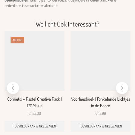
Leeftijdsadvies:
vanaf 3 jaar (onder toezicht bij jongere kinderen i.v.m. kleine
onderdelen in sensorisch materiaal).
Wellicht Ook Interessant?
NIEUW
Connetix – Pastel Creative Pack |
Voorleesboek | Fonkelende Lichtjes
120 Stuks
in de Boom
€
135,00
€
15,99
TOEVOEGEN AAN WINKELWAGEN
TOEVOEGEN AAN WINKELWAGEN