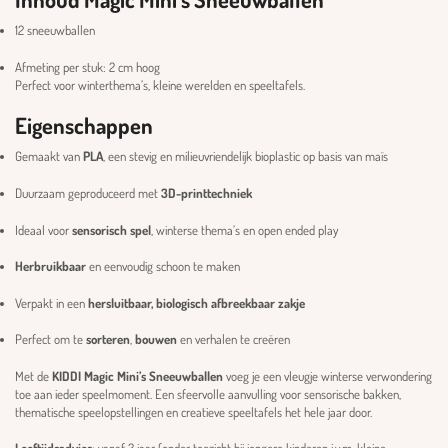
12 sneeuwballen
Afmeting per stuk: 2 cm hoog
Perfect voor winterthema’s, kleine werelden en speeltafels.
Eigenschappen
Gemaakt van
PLA
, een stevig en milieuvriendelijk bioplastic op basis van maïs
Duurzaam geproduceerd met
3D-printtechniek
Ideaal voor
sensorisch spel
, winterse thema’s en open ended play
Herbruikbaar
en eenvoudig schoon te maken
Verpakt in een
hersluitbaar, biologisch afbreekbaar zakje
Perfect om te
sorteren
,
bouwen
en verhalen te creëren
Met de
KIDDI Magic Mini’s Sneeuwballen
voeg je een vleugje winterse verwondering
toe aan ieder speelmoment. Een sfeervolle aanvulling voor sensorische bakken,
thematische speelopstellingen en creatieve speeltafels het hele jaar door.