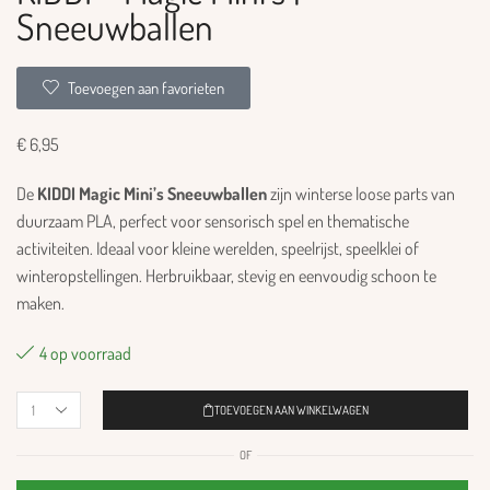
Sneeuwballen
Toevoegen aan favorieten
€
6,95
De
KIDDI Magic Mini’s Sneeuwballen
zijn winterse loose parts van
duurzaam PLA, perfect voor sensorisch spel en thematische
activiteiten. Ideaal voor kleine werelden, speelrijst, speelklei of
winteropstellingen. Herbruikbaar, stevig en eenvoudig schoon te
maken.
4 op voorraad
TOEVOEGEN AAN WINKELWAGEN
OF