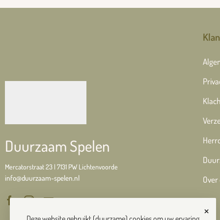
Klan
Alge
Priva
Klach
Verze
Herr
Duurzaam Spelen
Duur
Mercatorstraat 23 | 7131 PW Lichtenvoorde
info@duurzaam-spelen.nl
Over
×
Deze website gebruikt (duurzame) cookies om uw ervaring