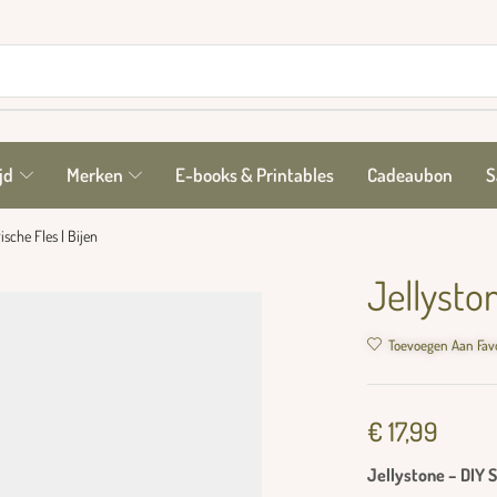
jd
Merken
E-books & Printables
Cadeaubon
S
ische Fles | Bijen
Jellysto
Toevoegen Aan Fav
€
17,99
Jellystone – DIY S