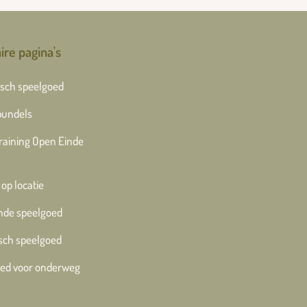
ire pagina's
sch speelgoed
bundels
training Open Einde
 op locatie
nde speelgoed
sch speelgoed
ed voor onderweg