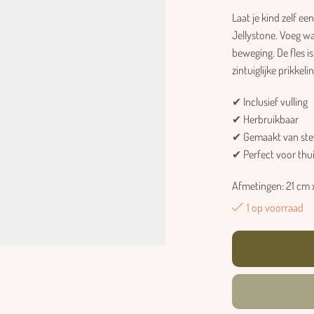
Laat je kind zelf e
Jellystone. Voeg wa
beweging. De fles i
zintuiglijke prikkelin
✔ Inclusief vulling
✔ Herbruikbaar
✔ Gemaakt van stevi
✔ Perfect voor thui
Afmetingen: 21 cm 
1 op voorraad