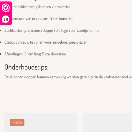
Creatief pakket met glitters en vulmateriaal
Fles gemaakt van duurzaam Tritan kunststof
9,8
Zachte, stevige siliconen doppen die tegen een stootje kunnen
Steeds opnieuw te vullen voor eindeloos speelplezier
Afmetingen: 21 cm lang, 5 cm doorsnee
Onderhoudstips:
De siliconen doppen kunnen eenvoudig worden gereinigd in de vaatwasser, met war
NIEUW