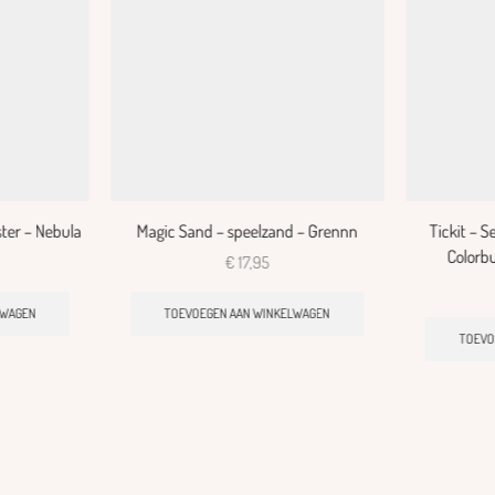
ster – Nebula
Magic Sand – speelzand – Grennn
Tickit – 
Colorbu
€
17,95
LWAGEN
TOEVOEGEN AAN WINKELWAGEN
TOEVO