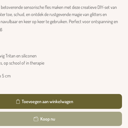
en betoverende sensorische fles maken met deze creatieve DIY-set van
ter toe, schud, en ontdek de rustgevende magie van glitters en
s navulbaar en keer op keer te gebruiken. Perfect voor ontspanning en
g.
g Tritan en siliconen
s, op school of in therapie
x 5 cm
Toevoegen aan winkelwagen
Koop nu