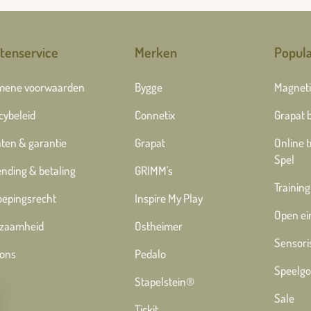
tenservice
Merken
Popula
mene voorwaarden
Bygge
Magneti
cybeleid
Connetix
Grapat 
ten & garantie
Grapat
Online 
Spel
nding & betaling
GRIMM's
Training
oepingsrecht
Inspire My Play
Open ei
zaamheid
Ostheimer
Sensori
 ons
Pedalo
Speelgo
Stapelstein®
Sale
Tickit