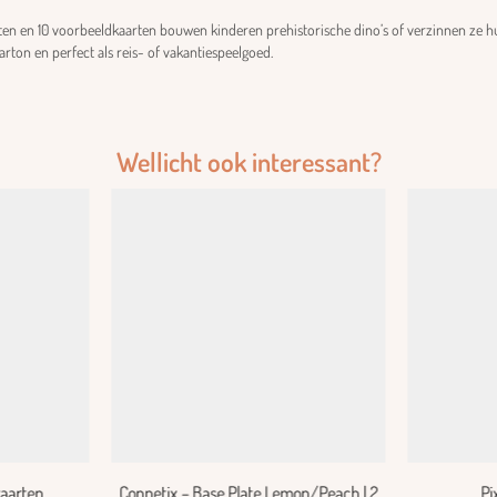
ten en 10 voorbeeldkaarten bouwen kinderen prehistorische dino’s of verzinnen ze h
arton en perfect als reis- of vakantiespeelgoed.
Wellicht ook interessant?
aarten
Connetix – Base Plate Lemon/Peach | 2
Pi