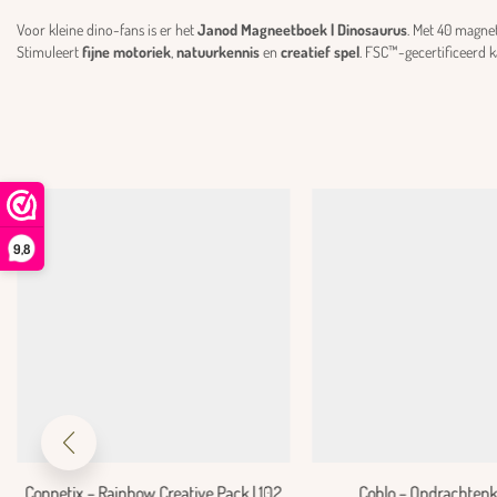
Voor kleine dino-fans is er het
Janod Magneetboek | Dinosaurus
. Met 40 magne
Stimuleert
fijne motoriek
,
natuurkennis
en
creatief spel
. FSC™-gecertificeerd k
9,8
Connetix – Rainbow Creative Pack | 102
Coblo – Opdrachtenk