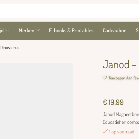
jd
Merken
E-books & Printables
Cadeaubon
S
 Dinosaurus
Janod –
Toevoegen Aan Fav
€
19,99
Janod Magneetboek 
Educatief en compa
1 op voorraad