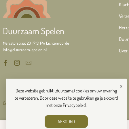
Klach
Verze
Herr
Duurzaam Spelen
Duur
Mercatorstraat 23 | 7131 PW Lichtenvoorde
info@duurzaam-spelen.nl
Over
×
Deze website gebruikt (duurzame) cookies om uw ervaring
te verbeteren. Door deze website te gebruiken ga je akkoord
Copyright © 2026 Duurzaam Spelen
met onze
Privacybeleid
.
AKKOORD