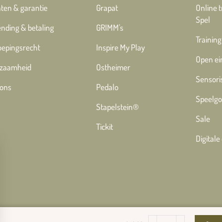
ten & garantie
Grapat
Online 
Spel
nding & betaling
GRIMM's
Training
oepingsrecht
Inspire My Play
Open ei
zaamheid
Ostheimer
Sensori
 ons
Pedalo
Speelgo
Stapelstein®
Sale
Tickit
Digital