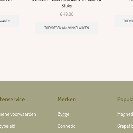
Stuks
€
49,00
LWAGEN
TOEVO
TOEVOEGEN AAN WINKELWAGEN
tenservice
Merken
Popula
mene voorwaarden
Bygge
Magneti
cybeleid
Connetix
Grapat 