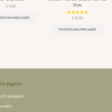
Stuks
€
6,99
€
115,00
EGEN AAN WINKELWAGEN
TOEVOEGEN AAN WINKELWAGEN
ire pagina's
sch speelgoed
bundels