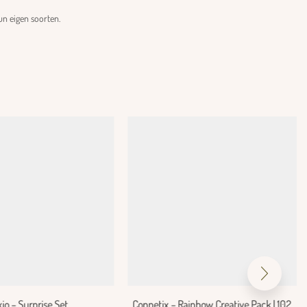
un eigen soorten.
xio – Surprise Set
Connetix – Rainbow Creative Pack | 102