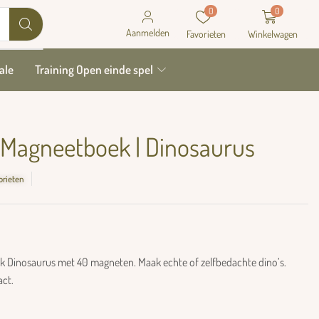
0
0
Aanmelden
Favorieten
Winkelwagen
ale
Training Open einde spel
 Magneetboek | Dinosaurus
orieten
Dinosaurus met 40 magneten. Maak echte of zelfbedachte dino’s.
ct.