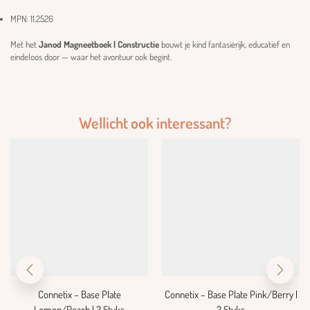
MPN: 11.2526
Met het
Janod Magneetboek | Constructie
bouwt je kind fantasierijk, educatief en
eindeloos door — waar het avontuur ook begint.
Wellicht ook interessant?
Connetix – Base Plate
Connetix – Base Plate Pink/Berry |
Lemon/Peach | 2 Stuks
2 Stuks