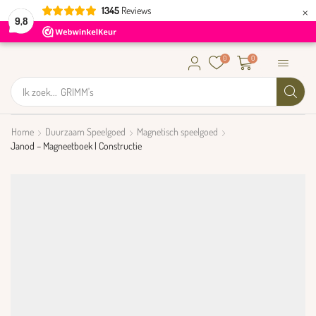
×
1345
Reviews
9,8
0
0
Ik zoek...
GRIMM's
Home
Duurzaam Speelgoed
Magnetisch speelgoed
Janod – Magneetboek | Constructie