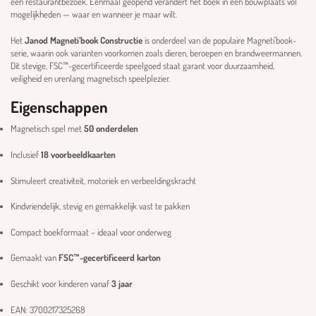
een restaurantbezoek. Eenmaal geopend verandert het boek in een bouwplaats vol
mogelijkheden — waar en wanneer je maar wilt.
Het
Janod Magneti’book Constructie
is onderdeel van de populaire Magneti’book-
serie, waarin ook varianten voorkomen zoals dieren, beroepen en brandweermannen.
Dit stevige, FSC™-gecertificeerde speelgoed staat garant voor duurzaamheid,
veiligheid en urenlang magnetisch speelplezier.
Eigenschappen
Magnetisch spel met
50 onderdelen
Inclusief
18 voorbeeldkaarten
Stimuleert creativiteit, motoriek en verbeeldingskracht
Kindvriendelijk, stevig en gemakkelijk vast te pakken
Compact boekformaat – ideaal voor onderweg
Gemaakt van
FSC™-gecertificeerd karton
Geschikt voor kinderen vanaf
3 jaar
EAN: 3700217325268