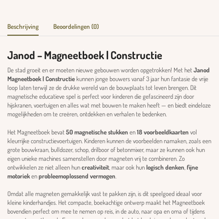
Beschrijving
Beoordelingen (0)
Janod – Magneetboek | Constructie
De stad groeit en er moeten nieuwe gebouwen worden opgetrokken! Met het
Janod
Magneetboek | Constructie
kunnen jonge bouwers vanaf 3 jaar hun fantasie de vrije
loop laten terwijl ze de drukke wereld van de bouwplaats tot leven brengen. Dit
magnetische educatieve spel is perfect voor kinderen die gefascineerd zijn door
hijskranen, voertuigen en alles wat met bouwen te maken heeft — en biedt eindeloze
mogelijkheden om te creëren, ontdekken en verhalen te bedenken.
Het Magneetboek bevat
50 magnetische stukken
en
18 voorbeeldkaarten
vol
kleurrijke constructievoertuigen. Kinderen kunnen de voorbeelden namaken, zoals een
grote bouwkraan, bulldozer, schop, drilboor of betonmixer, maar ze kunnen ook hun
eigen unieke machines samenstellen door magneten vrij te combineren. Zo
ontwikkelen ze niet alleen hun
creativiteit
, maar ook hun
logisch denken
,
fijne
motoriek
en
probleemoplossend vermogen
.
Omdat alle magneten gemakkelijk vast te pakken zijn, is dit speelgoed ideaal voor
kleine kinderhandjes. Het compacte, boekachtige ontwerp maakt het Magneetboek
bovendien perfect om mee te nemen op reis, in de auto, naar opa en oma of tijdens