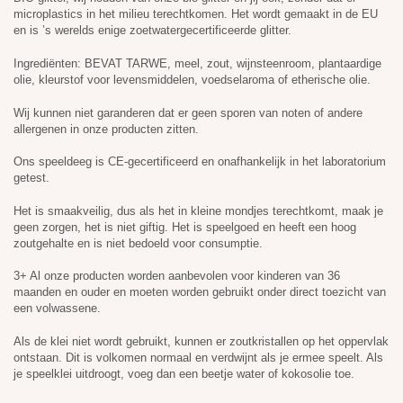
BIO-glitter, wij houden van onze bio-glitter en jij ook, zonder dat er
microplastics in het milieu terechtkomen. Het wordt gemaakt in de EU
en is ’s werelds enige zoetwatergecertificeerde glitter.
Ingrediënten: BEVAT TARWE, meel, zout, wijnsteenroom, plantaardige
olie, kleurstof voor levensmiddelen, voedselaroma of etherische olie.
Wij kunnen niet garanderen dat er geen sporen van noten of andere
allergenen in onze producten zitten.
Ons speeldeeg is CE-gecertificeerd en onafhankelijk in het laboratorium
getest.
Het is smaakveilig, dus als het in kleine mondjes terechtkomt, maak je
geen zorgen, het is niet giftig. Het is speelgoed en heeft een hoog
zoutgehalte en is niet bedoeld voor consumptie.
3+ Al onze producten worden aanbevolen voor kinderen van 36
maanden en ouder en moeten worden gebruikt onder direct toezicht van
een volwassene.
Als de klei niet wordt gebruikt, kunnen er zoutkristallen op het oppervlak
ontstaan. Dit is volkomen normaal en verdwijnt als je ermee speelt. Als
je speelklei uitdroogt, voeg dan een beetje water of kokosolie toe.