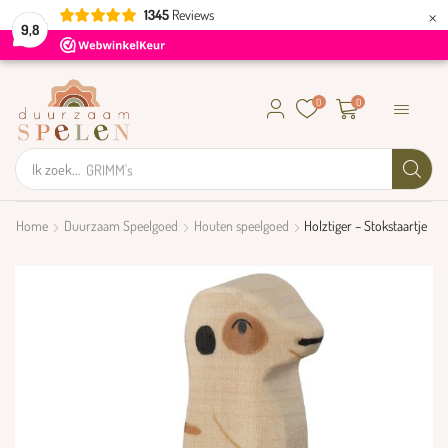
×
1345
Reviews
9,8
0
0
Ik zoek...
GRIMM's
Home
Duurzaam Speelgoed
Houten speelgoed
Holztiger – Stokstaartje