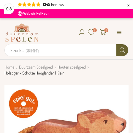
×
1345
Reviews
9,8
0
0
Ik zoek...
GRIMM's
Home
Duurzaam Speelgoed
Houten speelgoed
Holztiger – Schotse Hooglander | Klein