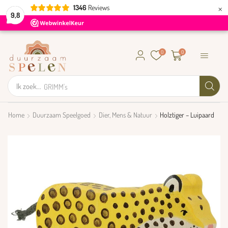
×
1346
Reviews
9,8
0
0
Ik zoek...
GRIMM's
Home
Duurzaam Speelgoed
Dier, Mens & Natuur
Holztiger – Luipaard