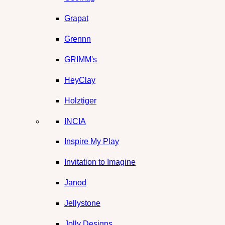
Grapat
Grennn
GRIMM's
HeyClay
Holztiger
INCIA
Inspire My Play
Invitation to Imagine
Janod
Jellystone
Jolly Designs