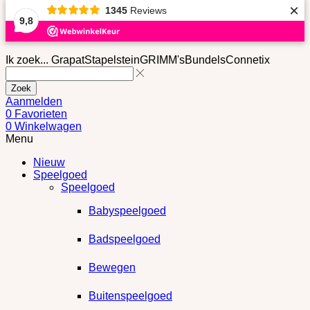
×
1345
Reviews
9,8
Ik zoek...
Grapat
Stapelstein
GRIMM's
Bundels
Connetix
Zoek
Aanmelden
0
Favorieten
0
Winkelwagen
Menu
Nieuw
Speelgoed
Speelgoed
Babyspeelgoed
Badspeelgoed
Bewegen
Buitenspeelgoed