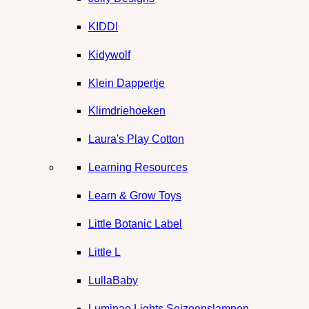
KIDDI
Kidywolf
Klein Dappertje
Klimdriehoeken
Laura's Play Cotton
Learning Resources
Learn & Grow Toys
Little Botanic Label
Little L
LullaBaby
Luminae Lights Seizoenslampen