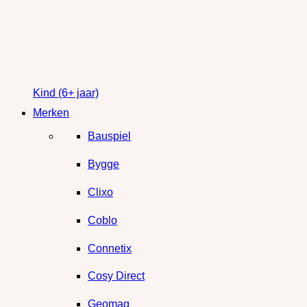
Kind (6+ jaar)
Merken
Bauspiel
Bygge
Clixo
Coblo
Connetix
Cosy Direct
Geomag