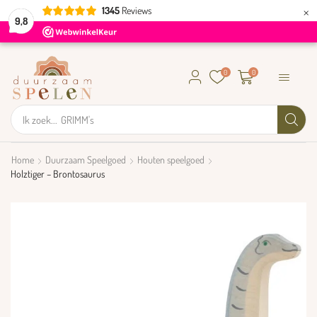
×
1345
Reviews
9,8
0
0
Ik zoek...
GRIMM's
Home
Duurzaam Speelgoed
Houten speelgoed
Holztiger – Brontosaurus