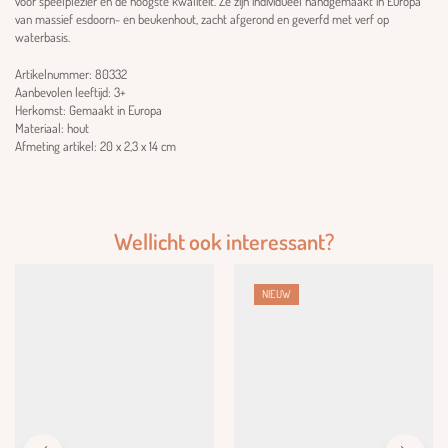
voor speelplezier en de hoogste kwaliteit. Ze zijn individueel handgemaakt in Europa
van massief esdoorn- en beukenhout, zacht afgerond en geverfd met verf op
waterbasis.
Artikelnummer: 80332
Aanbevolen leeftijd: 3+
Herkomst: Gemaakt in Europa
Materiaal: hout
Afmeting artikel: 20 x 2,3 x 14 cm
Wellicht ook interessant?
NIEUW