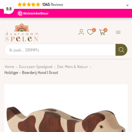
×
1345
Reviews
9,8
0
0
Ik zoek...
GRIMM's
Home
Duurzaam Speelgoed
Dier, Mens & Natuur
Holztiger – Boerderij Hond | Groot