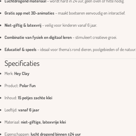
Luchtdrogend materiaal
– wordt hard in 24 uur, geen oven of hitte nodig.
Gratis app met 3D-animaties
– maakt boetseren eenvoudig en interactief.
Niet-giftig & latexvrij
– veilig voor kinderen vanaf 6 jaar.
Combinatie van fysiek en digitaal leren
– stimuleert creatieve groei.
Educatief & speels
– ideaal voor thema’s rond dieren, poolgebieden of de natuur.
Specificaties
Merk:
Hey Clay
Product:
Polar Fun
Inhoud:
15 potjes zachte klei
Leeftijd:
vanaf 6 jaar
Materiaal:
niet-giftige, latexvrije klei
Eigenschappen:
lucht drogend binnen ±24 uur