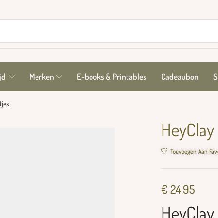
jd
Merken
E-books & Printables
Cadeaubon
S
tjes
HeyClay –
Toevoegen Aan Fav
€
24,95
HeyClay –