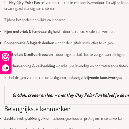
De
Hey Clay Polar Fun
set verandert leren in een speels avontuur. Terwijl ze kn
ervaring, zelfstandig kan creëren.
Tijdens het spelen ontwikkelen kinderen:
Fijne motoriek & handvaardigheid
– door te rollen, kneden en vormen.
Concentratie & logisch denken
– door de digitale instructies te volgen.
Creativiteit & zelfvertrouwen
– door eigen details toe te voegen aan elk figuur.
Kleurherkenning & verbeelding
– dankzij de levendige en contrasterende tinten.
9,8
Na het drogen veranderen de kleifiguren in
stevige, blijvende kunstwerkjes
– pe
Ontdek, creëer en leer – met Hey Clay Polar Fun beleef je de 
Belangrijkste kenmerken
Zachte, niet-plakkerige klei
– schoon, geurloos en prettig om mee te werken.