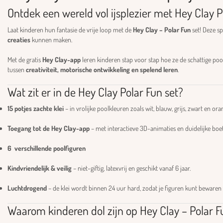
Ontdek een wereld vol ijsplezier met Hey Clay P
Laat kinderen hun fantasie de vrije loop met de
Hey Clay – Polar Fun
set! Deze s
creaties
kunnen maken.
Met de gratis
Hey Clay-app
leren kinderen stap voor stap hoe ze de schattige po
tussen
creativiteit, motorische ontwikkeling en spelend leren
.
Wat zit er in de Hey Clay Polar Fun set?
15 potjes zachte klei
– in vrolijke poolkleuren zoals wit, blauw, grijs, zwart en oran
Toegang tot de Hey Clay-app
– met interactieve 3D-animaties en duidelijke boet
6 verschillende poolfiguren
Kindvriendelijk & veilig
– niet-giftig, latexvrij en geschikt vanaf 6 jaar.
Luchtdrogend
– de klei wordt binnen 24 uur hard, zodat je figuren kunt bewaren 
Waarom kinderen dol zijn op Hey Clay – Polar F