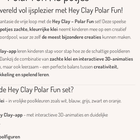
ereld vol ijsplezier met Hey Clay Polar Fun!
antasie de vrije loop met de
Hey Clay – Polar Fun
set! Deze speelse
 potjes zachte, kleurrijke klei
neemt kinderen mee op een creatief
oordpool, waar ze zelf
de meest bijzondere creaties
kunnen maken.
lay-app
leren kinderen stap voor stap hoe ze de schattige pooldieren
Dankzij de combinatie van
zachte klei en interactieve 3D-animaties
leuk, maar ook leerzaam – een perfecte balans tussen
creativiteit,
keling en spelend leren
.
 de Hey Clay Polar Fun set?
lei
– in vrolijke poolkleuren zoals wit, blauw, grijs, zwart en oranje.
ey Clay-app
– met interactieve 3D-animaties en duidelijke
.
oolfiguren