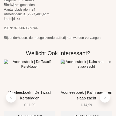
Uitgever: Christofoor
Bindwijze: gebonden
Aantal bladzijden: 24
Afmetingen: 31,2×27,4×1,6cm
Leeftijd: 4+
ISBN: 9789060389744
Bijzonderheden: de meegeleverde batterij kan worden vervangen.
Wellicht Ook Interessant?
Voorleesboek | De Twaalf
Voorleesboek | Kalm aan… en
Kerstdagen
slaap zacht
€
11,99
€
14,99