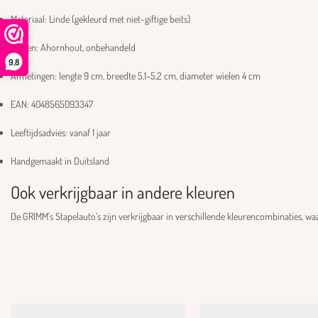
Materiaal: Linde (gekleurd met niet-giftige beits)
Wielen: Ahornhout, onbehandeld
9,8
Afmetingen: lengte 9 cm, breedte 5,1–5,2 cm, diameter wielen 4 cm
EAN: 4048565093347
Leeftijdsadvies: vanaf 1 jaar
Handgemaakt in Duitsland
Ook verkrijgbaar in andere kleuren
De GRIMM’s Stapelauto’s zijn verkrijgbaar in verschillende kleurencombinaties, w