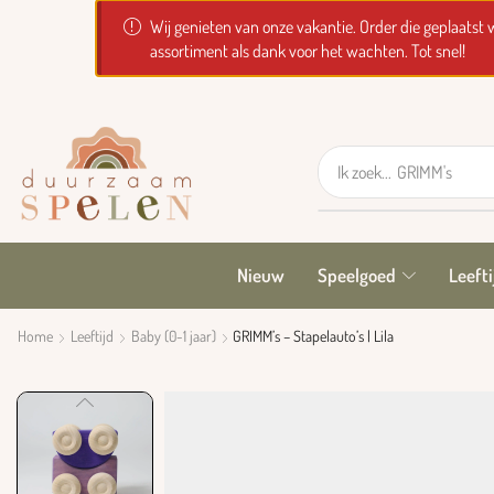
Wij genieten van onze vakantie. Order die geplaats
assortiment als dank voor het wachten. Tot snel!
Ik zoek...
GRIMM's
Nieuw
Speelgoed
Leefti
Home
Leeftijd
Baby (0-1 jaar)
GRIMM’s – Stapelauto’s | Lila