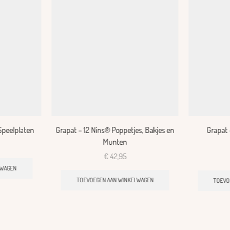
Speelplaten
Grapat – 12 Nins® Poppetjes, Bakjes en
Grapat 
Munten
€
42,95
LWAGEN
TOEVOEGEN AAN WINKELWAGEN
TOEVO