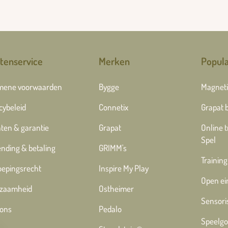
tenservice
Merken
Popula
mene voorwaarden
Bygge
Magneti
cybeleid
Connetix
Grapat 
ten & garantie
Grapat
Online 
Spel
nding & betaling
GRIMM's
Training
oepingsrecht
Inspire My Play
Open ei
zaamheid
Ostheimer
Sensori
 ons
Pedalo
Speelgo