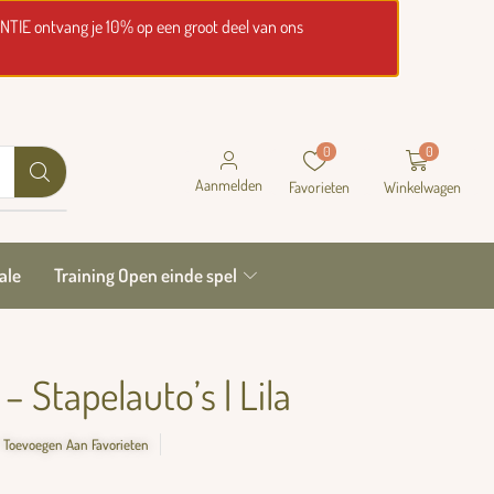
NTIE ontvang je 10% op een groot deel van ons
0
0
Aanmelden
Favorieten
Winkelwagen
ale
Training Open einde spel
– Stapelauto’s | Lila
Toevoegen Aan Favorieten