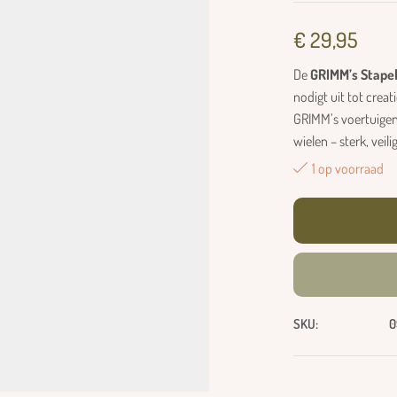
€
29,95
De
GRIMM’s Stapel
nodigt uit tot crea
GRIMM’s voertuigen
wielen – sterk, veili
1 op voorraad
SKU:
0