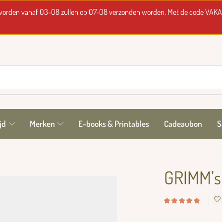
t worden vanaf 03-08 zullen op 07-08 verzonden worden. Met de code VAKA
jd
Merken
E-books & Printables
Cadeaubon
S
GRIMM’s 