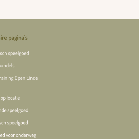
ire pagina's
sch speelgoed
bundels
training Open Einde
 op locatie
nde speelgoed
sch speelgoed
ed voor onderweg