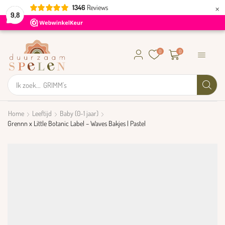
×
1346
Reviews
9,8
0
0
Ik zoek...
GRIMM's
Home
Leeftijd
Baby (0-1 jaar)
Grennn x Little Botanic Label – Waves Bakjes | Pastel