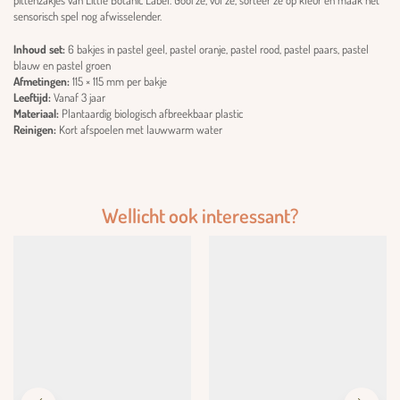
pittenzakjes van Little Botanic Label. Gooi ze, vul ze, sorteer ze op kleur en maak het
sensorisch spel nog afwisselender.
Inhoud set:
6 bakjes in pastel geel, pastel oranje, pastel rood, pastel paars, pastel
blauw en pastel groen
Afmetingen:
115 × 115 mm per bakje
Leeftijd:
Vanaf 3 jaar
Materiaal:
Plantaardig biologisch afbreekbaar plastic
Reinigen:
Kort afspoelen met lauwwarm water
Wellicht ook interessant?