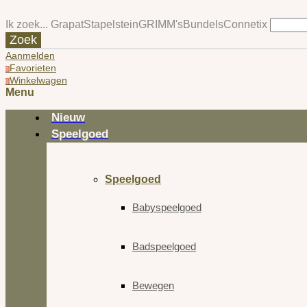
Ik zoek...
Grapat
Stapelstein
GRIMM's
Bundels
Connetix
Zoek
Aanmelden
Favorieten
0
Winkelwagen
0
Menu
Nieuw
Speelgoed
Speelgoed
Babyspeelgoed
Badspeelgoed
Bewegen