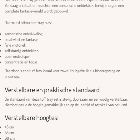
Vandaag ontstaat er misschien een sensorische ontdekbak, terwijl morgen een
complete fantasiewereld wordt gebouwd.
Daarnaast stimuleert tray play:
sensorische ontwikkeling
creativiteit en fantasie
fijne motoriek
zelfstandig ontdekken
open ended spel
concentratie en focus
Daardoor is een tuff tray ideaal voor zowel thuisgebruik als kinderopvang en
onderwijs.
Verstelbare en praktische standaard
De standaard van deze tuff tray set is stevig, duurzaam en eenvoudig verstelbaar.
Hierdoor pas je de hoogte gemakkelijk aan op de leeftijd of activiteit van het kind.
Verstelbare hoogtes:
45 cm
55 cm
60 cm