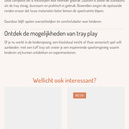
Deze complete set is ontworpen voor intensief gebruik. Daarom is zowel de standaard
als de tray stevig, duurzaam en praktisch in gebruik. Bovendien zorgen de opstaande
randen ervoor dat losse materialen beter binnen de speelruimte blijven.
Daardoor blijft spelen overzichtelijker én comfortabeler voor kinderen.
Ontdek de mogelijkheden van tray play
Of je nu werkt in de kinderopvang, een klaslokaal inricht of thuis sensorisch spel wilt
aanbieden: met een tuff tray set creëer je een inspirerende speelomgeving waarin
kinderen vrij kunnen ontdekken en experimenteren.
Wellicht ook interessant?
NIEUW