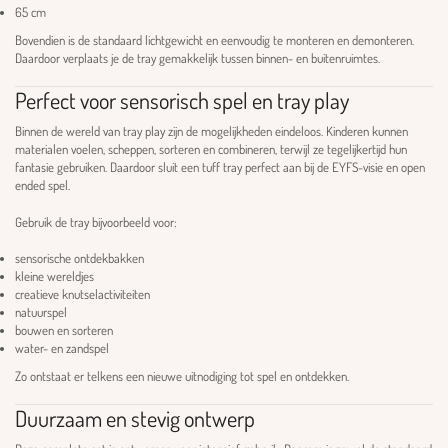
65 cm
Bovendien is de standaard lichtgewicht en eenvoudig te monteren en demonteren.
Daardoor verplaats je de tray gemakkelijk tussen binnen- en buitenruimtes.
Perfect voor sensorisch spel en tray play
Binnen de wereld van tray play zijn de mogelijkheden eindeloos. Kinderen kunnen
materialen voelen, scheppen, sorteren en combineren, terwijl ze tegelijkertijd hun
fantasie gebruiken. Daardoor sluit een tuff tray perfect aan bij de EYFS-visie en open
ended spel.
Gebruik de tray bijvoorbeeld voor:
sensorische ontdekbakken
kleine wereldjes
creatieve knutselactiviteiten
natuurspel
bouwen en sorteren
water- en zandspel
Zo ontstaat er telkens een nieuwe uitnodiging tot spel en ontdekken.
Duurzaam en stevig ontwerp