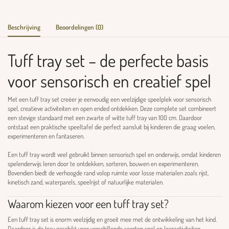
Beschrijving
Beoordelingen (0)
Tuff tray set – de perfecte basis
voor sensorisch en creatief spel
Met een tuff tray set creëer je eenvoudig een veelzijdige speelplek voor sensorisch
spel, creatieve activiteiten en open ended ontdekken. Deze complete set combineert
een stevige standaard met een zwarte of witte tuff tray van 100 cm. Daardoor
ontstaat een praktische speeltafel die perfect aansluit bij kinderen die graag voelen,
experimenteren en fantaseren.
Een tuff tray wordt veel gebruikt binnen sensorisch spel en onderwijs, omdat kinderen
spelenderwijs leren door te ontdekken, sorteren, bouwen en experimenteren.
Bovendien biedt de verhoogde rand volop ruimte voor losse materialen zoals rijst,
kinetisch zand, waterparels, speelrijst of natuurlijke materialen.
Waarom kiezen voor een tuff tray set?
Een tuff tray set is enorm veelzijdig en groeit mee met de ontwikkeling van het kind.
Daardoor is de tray geschikt voor verschillende soorten spel en leeractiviteiten.