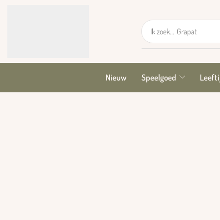
Ik zoek...
Grapat
Nieuw
Speelgoed
Leefti