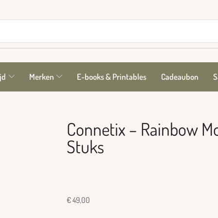
jd
Merken
E-books & Printables
Cadeaubon
S
Connetix – Rainbow Mo
Stuks
€
49,00