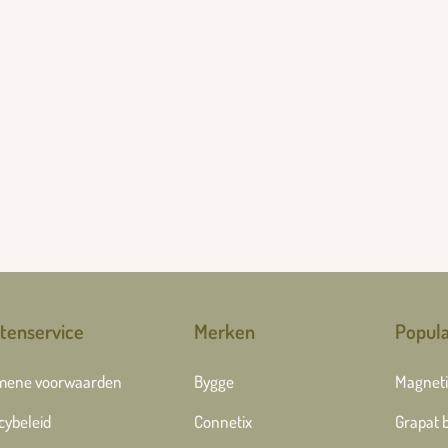
tenservice
Merken
Popula
mene voorwaarden
Bygge
Magneti
cybeleid
Connetix
Grapat 