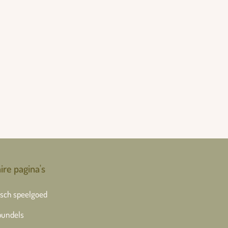
ire pagina's
sch speelgoed
bundels