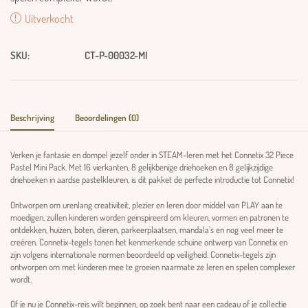
Uitverkocht
SKU:
CT-P-00032-MI
Beschrijving
Beoordelingen (0)
Verken je fantasie en dompel jezelf onder in STEAM-leren met het Connetix 32 Piece
Pastel Mini Pack. Met 16 vierkanten, 8 gelijkbenige driehoeken en 8 gelijkzijdige
driehoeken in aardse pastelkleuren, is dit pakket de perfecte introductie tot Connetix!
Ontworpen om urenlang creativiteit, plezier en leren door middel van PLAY aan te
moedigen, zullen kinderen worden geïnspireerd om kleuren, vormen en patronen te
ontdekken, huizen, boten, dieren, parkeerplaatsen, mandala’s en nog veel meer te
creëren. Connetix-tegels tonen het kenmerkende schuine ontwerp van Connetix en
zijn volgens internationale normen beoordeeld op veiligheid. Connetix-tegels zijn
ontworpen om met kinderen mee te groeien naarmate ze leren en spelen complexer
wordt.
Of je nu je Connetix-reis wilt beginnen, op zoek bent naar een cadeau of je collectie