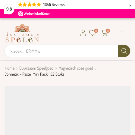
×
1345
Reviews
9,8
0
0
Ik zoek...
GRIMM's
Home
Duurzaam Speelgoed
Magnetisch speelgoed
Connetix – Pastel Mini Pack | 32 Stuks