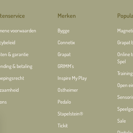
tenservice
Merken
Popula
mene voorwaarden
Bygge
Magneti
cybeleid
Connetix
Grapat 
ten & garantie
Grapat
Online 
Spel
nding & betaling
GRIMM's
Training
oepingsrecht
Inspire My Play
Open ei
zaamheid
Ostheimer
Sensori
 ons
Pedalo
Speelgo
Stapelstein®
Sale
Tickit
Digital