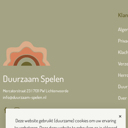
Klan
Alge
Priva
Klach
Verze
Herr
Duurzaam Spelen
Duur
Mercatorstraat 23 | 7131 PW Lichtenvoorde
info@duurzaam-spelen.nl
Over
×
Deze website gebruikt (duurzame) cookies om uw ervaring
te verbeteren. Door deze website te gebruiken ga je akkoord