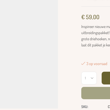
€
59,00
Inspireer nieuwe ma
uitbreidingspakket
grote driehoeken, r
laat dit pakket je
3 op voorraad
SKU:
C