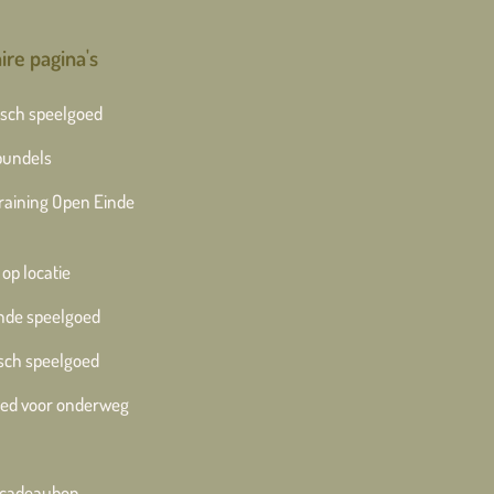
ire pagina's
sch speelgoed
bundels
training Open Einde
 op locatie
nde speelgoed
sch speelgoed
ed voor onderweg
e cadeaubon