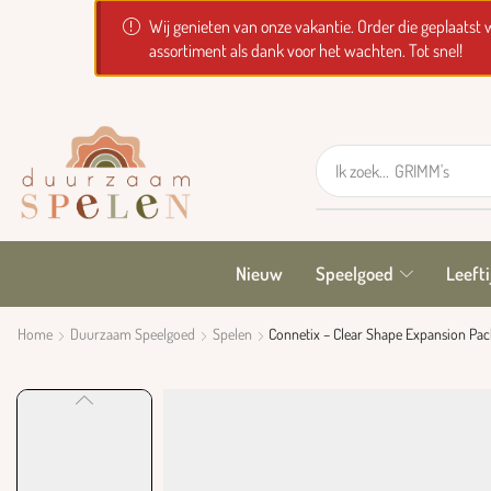
Wij genieten van onze vakantie. Order die geplaats
assortiment als dank voor het wachten. Tot snel!
Ik zoek...
GRIMM's
Nieuw
Speelgoed
Leefti
Home
Duurzaam Speelgoed
Spelen
Connetix – Clear Shape Expansion Pack