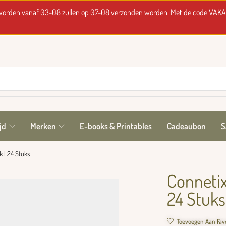
t worden vanaf 03-08 zullen op 07-08 verzonden worden. Met de code VAKA
jd
Merken
E-books & Printables
Cadeaubon
S
 | 24 Stuks
Connetix
24 Stuks
Toevoegen Aan Fav