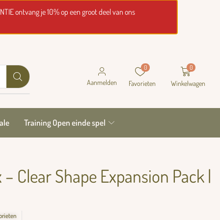
NTIE ontvang je 10% op een groot deel van ons
0
0
Aanmelden
Favorieten
Winkelwagen
ale
Training Open einde spel
 – Clear Shape Expansion Pack |
orieten