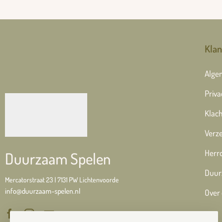
Klan
Alge
Priva
Klach
Verze
Herr
Duurzaam Spelen
Duur
Mercatorstraat 23 | 7131 PW Lichtenvoorde
info@duurzaam-spelen.nl
Over