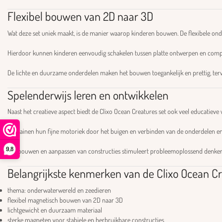
Flexibel bouwen van 2D naar 3D
Wat deze set uniek maakt, is de manier waarop kinderen bouwen. De flexibele onde
Hierdoor kunnen kinderen eenvoudig schakelen tussen platte ontwerpen en comple
De lichte en duurzame onderdelen maken het bouwen toegankelijk en prettig, terwij
Spelenderwijs leren en ontwikkelen
Naast het creatieve aspect biedt de Clixo Ocean Creatures set ook veel educatieve
Ze trainen hun fijne motoriek door het buigen en verbinden van de onderdelen en
9,8
Het bouwen en aanpassen van constructies stimuleert probleemoplossend denken e
Belangrijkste kenmerken van de Clixo Ocean Cr
thema: onderwaterwereld en zeedieren
flexibel magnetisch bouwen van 2D naar 3D
lichtgewicht en duurzaam materiaal
sterke magneten voor stabiele en herbruikbare constructies