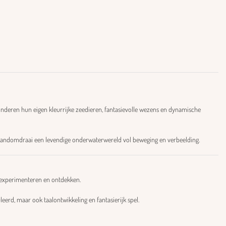
inderen hun eigen kleurrijke zeedieren, fantasievolle wezens en dynamische
handomdraai een levendige onderwaterwereld vol beweging en verbeelding.
os experimenteren en ontdekken.
eerd, maar ook taalontwikkeling en fantasierijk spel.