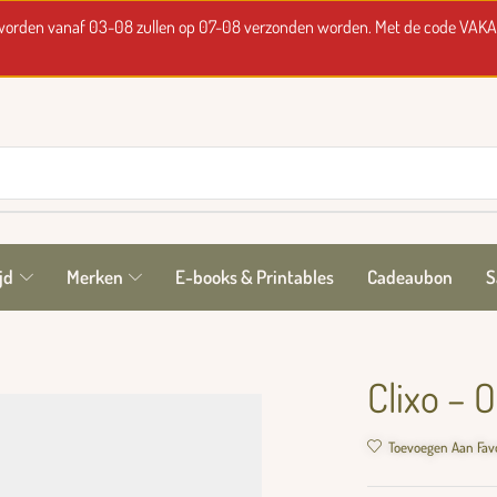
t worden vanaf 03-08 zullen op 07-08 verzonden worden. Met de code VAKA
jd
Merken
E-books & Printables
Cadeaubon
S
Clixo – 
Toevoegen Aan Fav