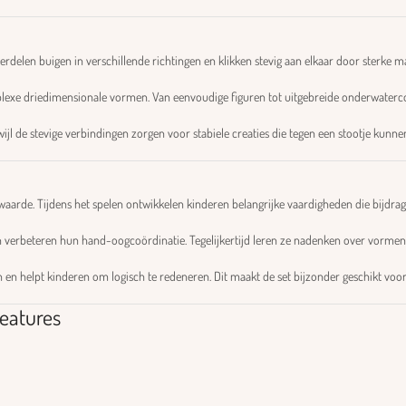
rdelen buigen in verschillende richtingen en klikken stevig aan elkaar door sterke m
xe driedimensionale vormen. Van eenvoudige figuren tot uitgebreide onderwaterconst
l de stevige verbindingen zorgen voor stabiele creaties die tegen een stootje kunne
 waarde. Tijdens het spelen ontwikkelen kinderen belangrijke vaardigheden die bijdra
 verbeteren hun hand-oogcoördinatie. Tegelijkertijd leren ze nadenken over vormen,
n helpt kinderen om logisch te redeneren. Dit maakt de set bijzonder geschikt voo
eatures