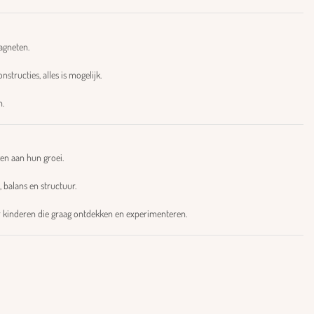
agneten.
ructies, alles is mogelijk.
n.
gen aan hun groei.
 balans en structuur.
r kinderen die graag ontdekken en experimenteren.