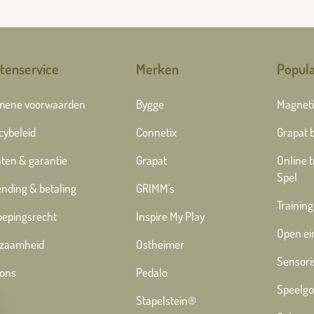
tenservice
Merken
Popula
mene voorwaarden
Bygge
Magneti
cybeleid
Connetix
Grapat 
ten & garantie
Grapat
Online 
Spel
nding & betaling
GRIMM's
Training
oepingsrecht
Inspire My Play
Open ei
zaamheid
Ostheimer
Sensori
 ons
Pedalo
Speelgo
Stapelstein®