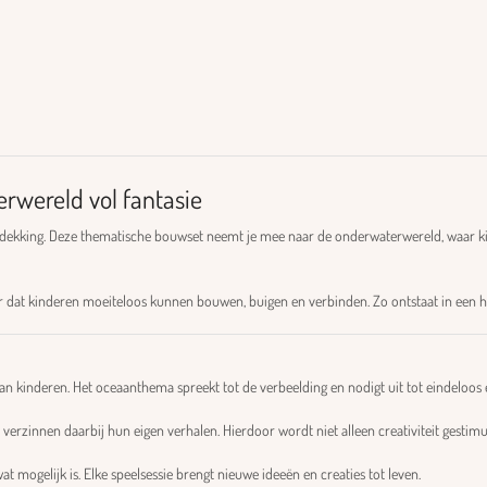
rwereld vol fantasie
ontdekking. Deze thematische bouwset neemt je mee naar de onderwaterwereld, waar k
r dat kinderen moeiteloos kunnen bouwen, buigen en verbinden. Zo ontstaat in een 
d van kinderen. Het oceaanthema spreekt tot de verbeelding en nodigt uit tot eindelo
erzinnen daarbij hun eigen verhalen. Hierdoor wordt niet alleen creativiteit gestimul
 mogelijk is. Elke speelsessie brengt nieuwe ideeën en creaties tot leven.