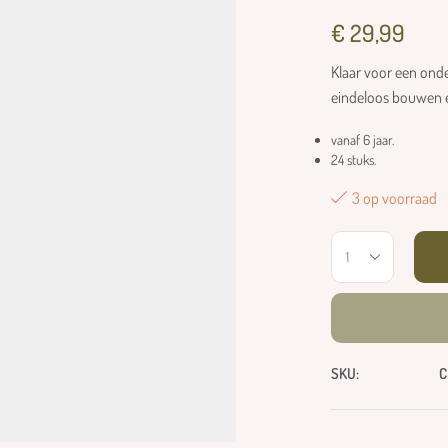
€
29,99
Klaar voor een onde
eindeloos bouwen e
vanaf 6 jaar.
24 stuks.
3 op voorraad
SKU:
C