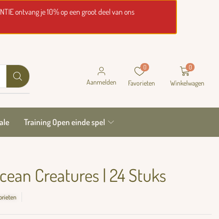
NTIE ontvang je 10% op een groot deel van ons
0
0
Aanmelden
Favorieten
Winkelwagen
ale
Training Open einde spel
Ocean Creatures | 24 Stuks
orieten