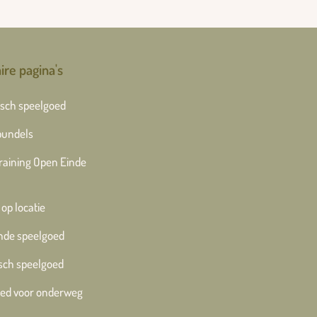
ire pagina's
sch speelgoed
bundels
training Open Einde
 op locatie
nde speelgoed
sch speelgoed
ed voor onderweg