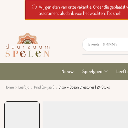
Wij genieten van onze vakantie. Order die geplaats
assortiment als dank voor het wachten. Tot snel!
Ik zoek...
GRIMM's
Nieuw
Speelgoed
Leefti
Home
Leeftijd
Kind (6+ jaar)
Clixo – Ocean Creatures | 24 Stuks