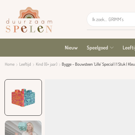
Ik zoek...
GRIMM's
Nieuw
Speelgoed
Leefti
Home
Leeftijd
Kind (6+ jaar)
Bygge – Bouwsteen ‘Lille’ Special | 1 Stuk | Kl