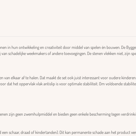
eunen in hun ontwikkeling en creativiteit door middel van spelen én bouwen. De Byg
ij van schadelijke weekmakers of andere toevoegingen. De stenen vlekken niet, zijn s
en van elkaar af te halen. Dat maakt de set ook juist interessant voor oudere kinderen
r dat het oppervlak vlak antislip is voor optimale stabiliteit. Om voldoende stabilite
stenen zijn geen zwemhulpmiddel en bieden geen enkele bescherming tegen verdrinki
d een schaar, draad of kindertanden). Dit kan permanente schade aan het product ve