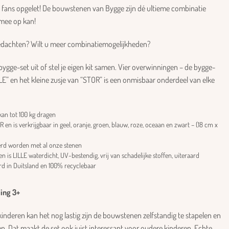
n fans opgelet! De bouwstenen van Bygge zijn dé ultieme combinatie
 mee op kan!
 gedachten? Wilt u meer combinatiemogelijkheden?
bygge-set uit of stel je eigen kit samen. Vier overwinningen – de bygge-
LE” en het kleine zusje van “STOR” is een onmisbaar onderdeel van elke
 kan tot 100 kg dragen
R en is verkrijgbaar in geel, oranje, groen, blauw, roze, oceaan en zwart – (18 cm x
rd worden met al onze stenen
n is LILLE waterdicht, UV-bestendig, vrij van schadelijke stoffen, uiteraard
d in Duitsland en 100% recyclebaar
ing 3+
kinderen kan het nog lastig zijn de bouwstenen zelfstandig te stapelen en
len. Dat maakt de set ook juist interessant voor oudere kinderen. Echte