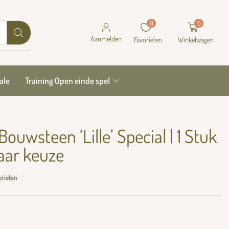
0
0
Aanmelden
Favorieten
Winkelwagen
ale
Training Open einde spel
ouwsteen ‘Lille’ Special | 1 Stuk
naar keuze
orieten