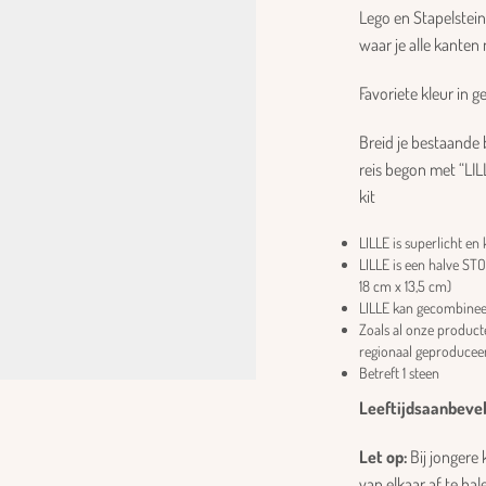
Lego en Stapelstei
waar je alle kanten
Favoriete kleur in
Breid je bestaande 
reis begon met “LIL
kit
LILLE is superlicht en
LILLE is een halve STO
18 cm x 13,5 cm)
LILLE kan gecombinee
Zoals al onze producte
regionaal geproduceer
Betreft 1 steen
Leeftijdsaanbevel
Let op:
Bij jongere 
van elkaar af te ha