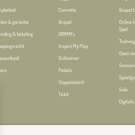
cybeleid
Connetix
Grapat 
ten & garantie
Grapat
Online 
Spel
nding & betaling
GRIMM's
Training
oepingsrecht
Inspire My Play
Open ei
zaamheid
Ostheimer
Sensori
 ons
Pedalo
Speelgo
Stapelstein®
Sale
Tickit
Digital