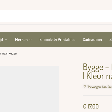
jd
Merken
E-books & Printables
Cadeaubon
S
eur naar keuze
Bygge – B
| Kleur 
Toevoegen Aan Fav
€
17,00