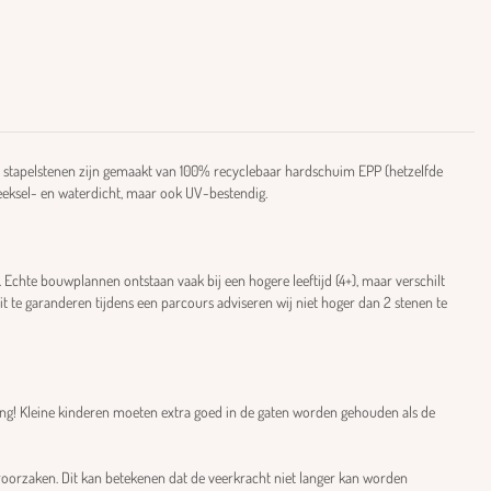
ge stapelstenen zijn gemaakt van 100% recyclebaar hardschuim EPP (hetzelfde
peeksel- en waterdicht, maar ook UV-bestendig.
. Echte bouwplannen ontstaan vaak bij een hogere leeftijd (4+), maar verschilt
it te garanderen tijdens een parcours adviseren wij niet hoger dan 2 stenen te
ng! Kleine kinderen moeten extra goed in de gaten worden gehouden als de
roorzaken. Dit kan betekenen dat de veerkracht niet langer kan worden