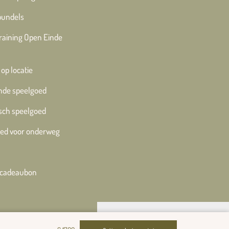
bundels
training Open Einde
 op locatie
nde speelgoed
sch speelgoed
ed voor onderweg
e cadeaubon