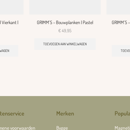
 Vierkant |
GRIMM’S – Bouwplanken | Pastel
GRIMM’S – 
€
49,95
TOEVOEGEN AAN WINKELWAGEN
LWAGEN
TOEVO
tenservice
Merken
Popula
mene voorwaarden
Bygge
Magneti