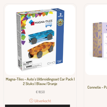
Magna-Tiles – Auto’s Uitbreidingsset Car Pack |
2 Stuks | Blauw/Oranje
Connetix – P
€
18,50
Uitverkocht