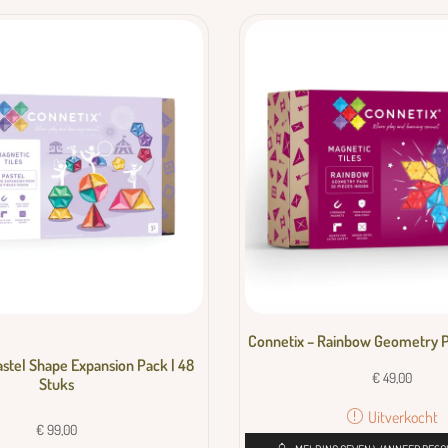
Connetix – Rainbow Geometry P
astel Shape Expansion Pack | 48
€
49,00
Stuks
Uitverkocht
€
99,00