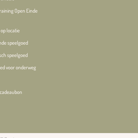
training Open Einde
 op locatie
nde speelgoed
sch speelgoed
ed voor onderweg
e cadeaubon