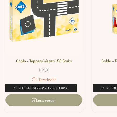
Coblo – Toppers Wegen | 50 Stuks
Coblo – T
€
29,99
Uitverkocht
MELDING GEVEN WANNEER BESCHIKBAAR
MELDING
Lees verder