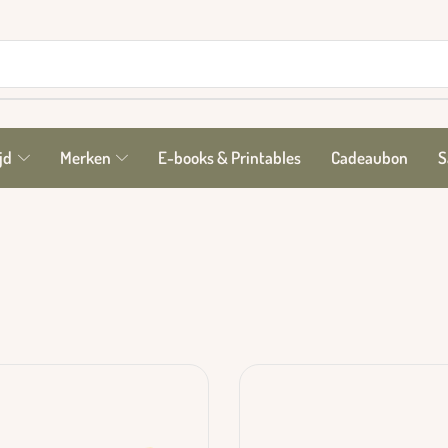
jd
Merken
E-books & Printables
Cadeaubon
S