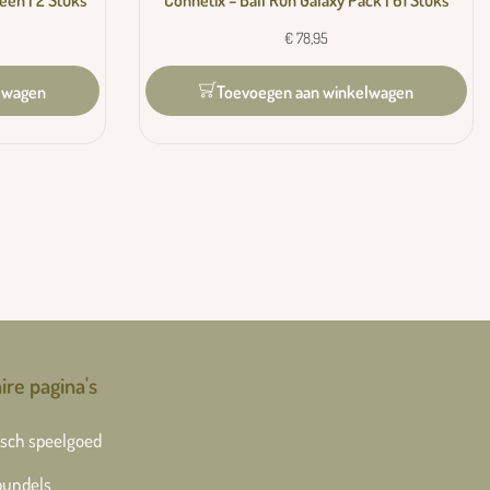
een | 2 Stuks
Connetix – Ball Run Galaxy Pack | 61 Stuks
€
78,95
lwagen
Toevoegen aan winkelwagen
ire pagina's
sch speelgoed
bundels