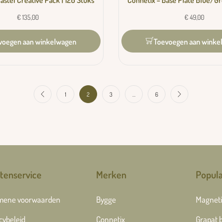
astel Creative Pack | 120 Stuks
Connetix – Base Plate Blue/Gr
€
135,00
€
49,00
voegen aan winkelwagen
Toevoegen aan winke
1
2
3
…
6
tenservice
Merken
Popula
mene voorwaarden
Bygge
Magneti
cybeleid
Connetix
Grapat 