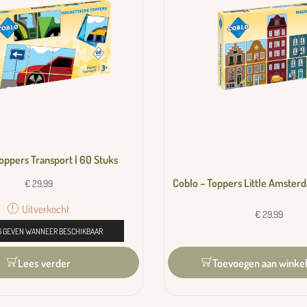
oppers Transport | 60 Stuks
Coblo – Toppers Little Amsterd
€
29,99
Uitverkocht
€
29,99
 GEVEN WANNEER BESCHIKBAAR
Toevoegen aan winke
Lees verder