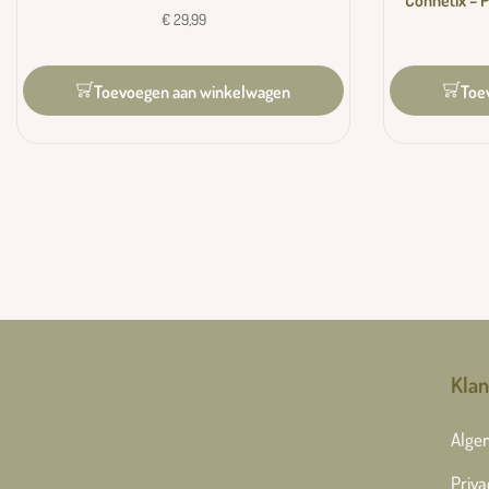
Connetix – P
€
29,99
Toevoegen aan winkelwagen
Toe
Klan
Alge
Priva