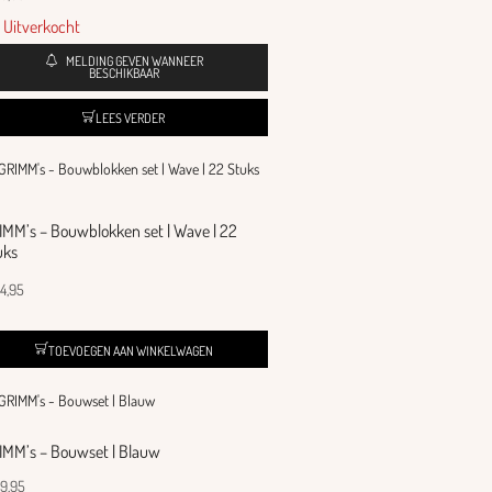
Uitverkocht
MELDING GEVEN WANNEER
BESCHIKBAAR
LEES VERDER
IMM’s – Bouwblokken set | Wave | 22
uks
4,95
TOEVOEGEN AAN WINKELWAGEN
IMM’s – Bouwset | Blauw
9,95