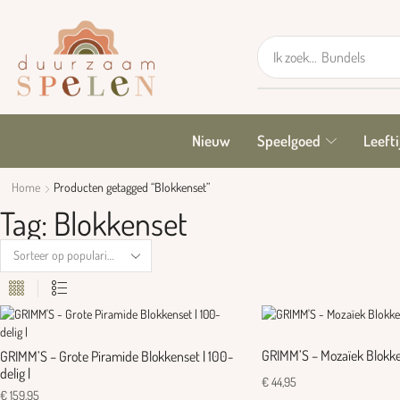
Ik zoek...
Bundels
Nieuw
Speelgoed
Leefti
Home
Producten getagged “Blokkenset”
Tag: Blokkenset
GRIMM’S – Mozaïek Blokken
GRIMM’S – Grote Piramide Blokkenset | 100-
delig |
€
44,95
€
159,95