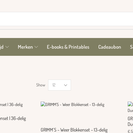
jd
Merken
E-books & Printables
Cadeaubon
S
Show
set | 36-delig
GR
Du
GRIMM’S – Weer Blokkenset – 13-delig
€
5