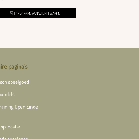
TOEVOEGEN AAN WINKELWAGEN
ire pagina's
sch speelgoed
bundels
training Open Einde
 op locatie
nde speelgoed