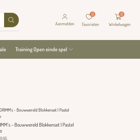
0
0
Aanmelden
Favorieten
Winkelwagen
ale
Training Open einde spel
IMM’s – Bouwwereld Blokkenset | Pastel
o
9,95