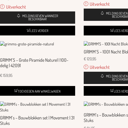
Uitverkocht
Uitverkocht
MELDING GEVE
MELDING GEVEN WANNEER
BESCHIKBA
BESCHIKBAAR
LEES VERDER
LEES VER
GRIMM’S – 1001 Nacht Blok
€
120,95
GRIMM’S – Grote Piramide Naturel | 100-
delig | 42091
Uitverkocht
€
159,95
MELDING GEVE
BESCHIKBA
TOEVOEGEN AAN WINKELWAGEN
LEES VER
GRIMM’s – Bouwblokken set
GRIMM’s – Bouwblokken set | Movement | 31
Stuks
Stuks