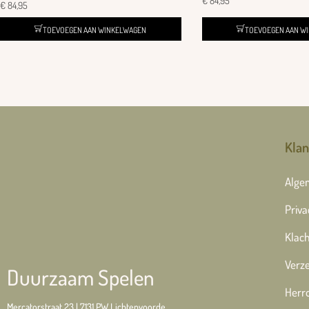
€
84,95
€
84,95
TOEVOEGEN AAN W
TOEVOEGEN AAN WINKELWAGEN
Klan
Alge
Priva
Klach
Verze
Duurzaam Spelen
Herr
Mercatorstraat 23 | 7131 PW Lichtenvoorde