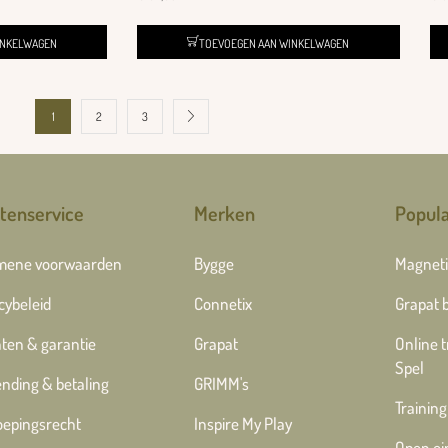
INKELWAGEN
TOEVOEGEN AAN WINKELWAGEN
1
2
3
tenservice
Merken
Popula
mene voorwaarden
Bygge
Magneti
cybeleid
Connetix
Grapat 
ten & garantie
Grapat
Online 
Spel
nding & betaling
GRIMM's
Training
oepingsrecht
Inspire My Play
Open ei