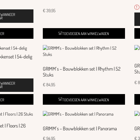
€
39,95
N WANNEER
AR
DER
TOEVOEGEN AAN WINKELWAGEN
kenset | 54-delig
GR
GRIMM’s – Bouwblokken set | Rhythm | 52
St
Stuks
€
8
N WANNEER
€
84,95
AR
DER
TOEVOEGEN AAN WINKELWAGEN
 | Floors | 26
GRIMM’s – Bouwblokken set | Panorama
GR
€
94,95
€
3